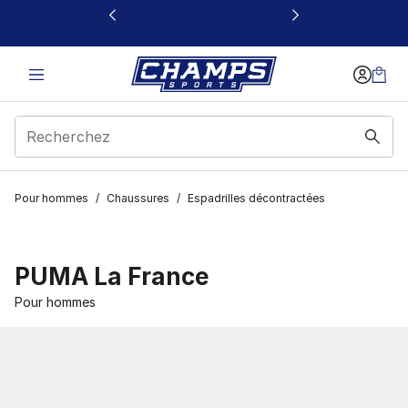
Ce lien s’ouvrira dans une nouvelle fenêtre
Pour hommes
/
Chaussures
/
Espadrilles décontractées
PUMA La France
Pour hommes