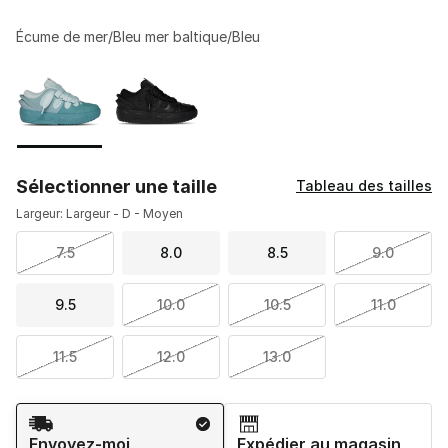
Écume de mer/Bleu mer baltique/Bleu
Veuillez sélectionner un modèle
*
Page 1 de 1 affichant 1 à 2 de 2 couleurs.
Sélectionner une taille
Tableau des tailles
Largeur: Largeur - D - Moyen
7.5
8.0
8.5
9.0
9.5
10.0
10.5
11.0
11.5
12.0
13.0
Méthode d’expédition
Envoyez-moi
Expédier au magasin