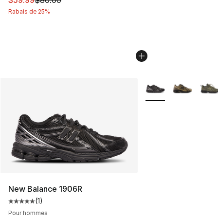
$59.99
$80.00
Rabais de 25%
Plus de couleurs disp
New Balance 1906R
(
1
)
Cote moyenne du client - [5 sur 5 étoiles], 1 commentai
Pour hommes