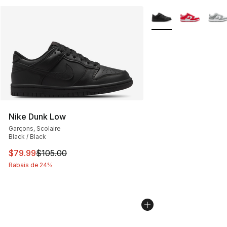
Plus de couleurs disp
Nike Dunk Low
Garçons, Scolaire
Black / Black
Cet article est en solde. Le prix est passé de $105.00 à
$79.99
$105.00
Rabais de 24%