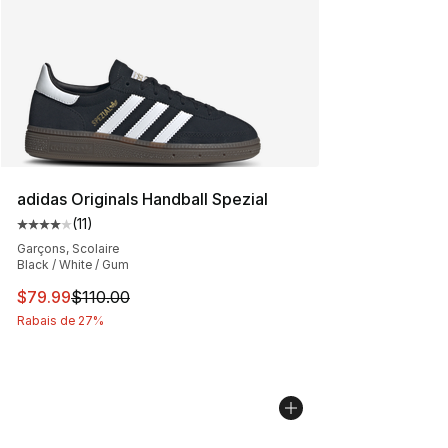
adidas Originals Handball Spezial
(
11
)
Cote moyenne du client - [4 sur 5 étoiles], 11 commenta
Garçons, Scolaire
Black / White / Gum
Cet article est en solde. Le prix est passé de $110.00 à
$79.99
$110.00
Rabais de 27%