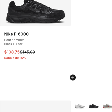
Nike P-6000
Pour hommes
Black / Black
Cet article est en solde. Le prix est passé de $145.00 à
$108.75
$145.00
Rabais de 25%
Plus de couleurs disp