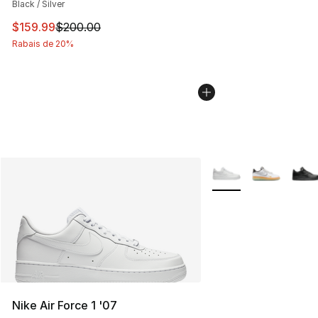
Black / Silver
Cet article est en solde. Le prix est passé de $200.00 à
$159.99
$200.00
Rabais de 20%
Plus de couleurs disp
Nike Air Force 1 '07