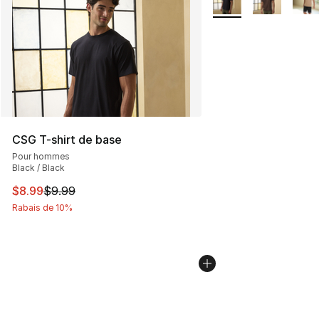
CSG T-shirt de base
Pour hommes
Black / Black
Cet article est en solde. Le prix est passé de $9.99 à $8
$8.99
$9.99
Rabais de 10%