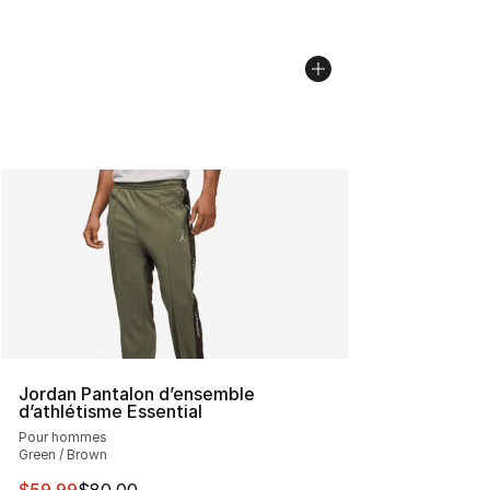
Jordan Pantalon d’ensemble
d’athlétisme Essential
Pour hommes
Green / Brown
Cet article est en solde. Le prix est passé de $80.00 à 