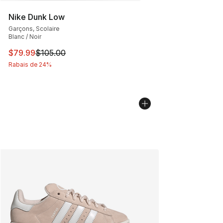
Nike Dunk Low
Garçons, Scolaire
Blanc / Noir
Cet article est en solde. Le prix est passé de $105.00 à
$79.99
$105.00
Rabais de 24%