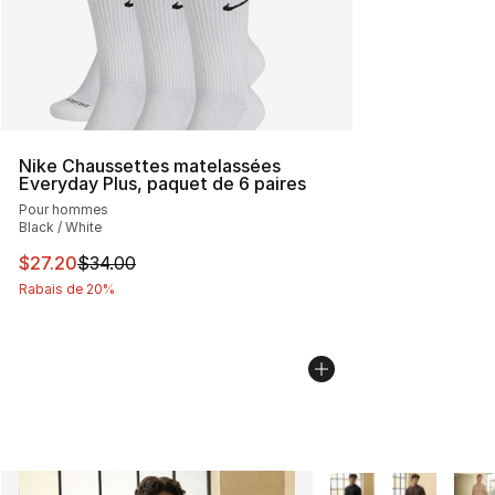
Nike Chaussettes matelassées
Everyday Plus, paquet de 6 paires
Pour hommes
Black / White
Cet article est en solde. Le prix est passé de $34.00 à $
$27.20
$34.00
Rabais de 20%
Plus de couleurs disp