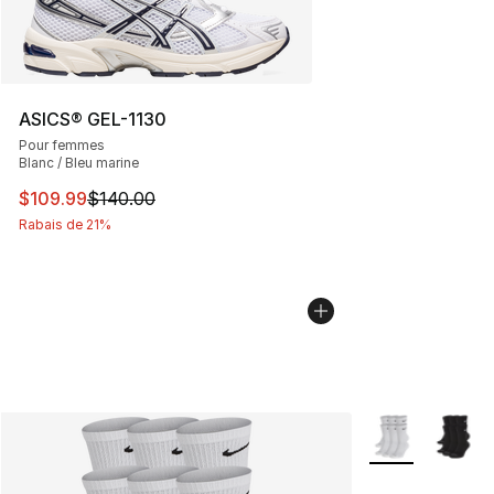
ASICS® GEL-1130
Pour femmes
Blanc / Bleu marine
Cet article est en solde. Le prix est passé de $140.00 à
$109.99
$140.00
Rabais de 21%
Plus de couleurs