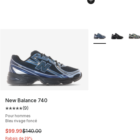
Plus de couleurs disp
New Balance 740
(
9
)
Cote moyenne du client - [5 sur 5 étoiles], 9 commentai
Pour hommes
Bleu rivage foncé
Cet article est en solde. Le prix est passé de $140.00 à
$99.99
$140.00
Rabais de 29%