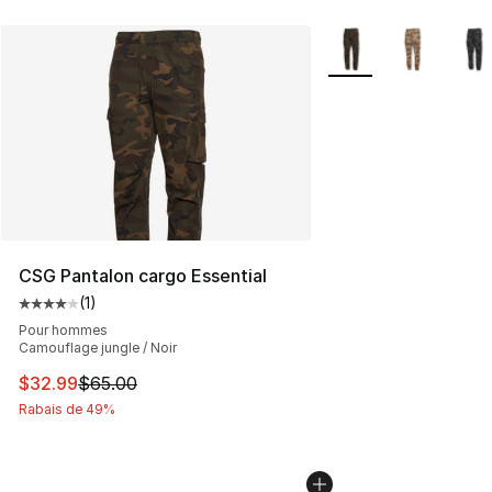
Plus de couleurs disp
CSG Pantalon cargo Essential
(
1
)
Cote moyenne du client - [4 sur 5 étoiles], 1 commentai
Pour hommes
Camouflage jungle / Noir
Cet article est en solde. Le prix est passé de $65.00 à 
$32.99
$65.00
Rabais de 49%