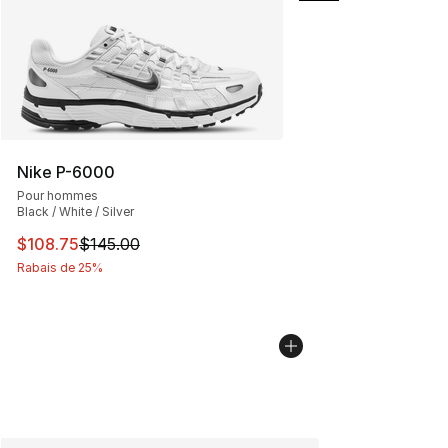
Nike P-6000
Pour hommes
Black / White / Silver
Cet article est en solde. Le prix est passé de $145.00 à
$108.75
$145.00
Rabais de 25%