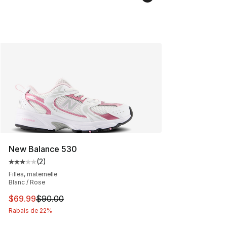
New Balance 530
(
2
)
Cote moyenne du client - [3 sur 5 étoiles], 2 commentai
Filles, maternelle
Blanc / Rose
Cet article est en solde. Le prix est passé de $90.00 à 
$69.99
$90.00
Rabais de 22%