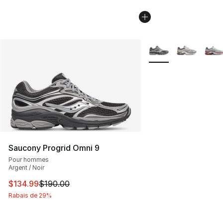
Plus de couleurs disp
Saucony Progrid Omni 9
Pour hommes
Argent / Noir
Cet article est en solde. Le prix est passé de $190.00 à
$134.99
$190.00
Rabais de 29%