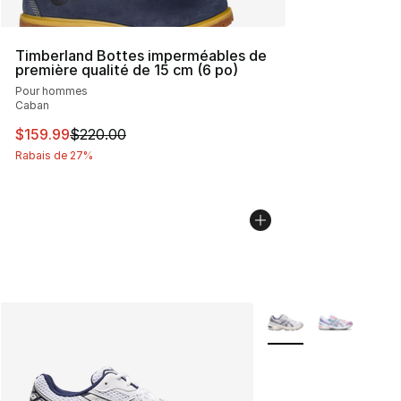
Timberland Bottes imperméables de
première qualité de 15 cm (6 po)
Pour hommes
Caban
Cet article est en solde. Le prix est passé de $220.00 à
$159.99
$220.00
Rabais de 27%
Plus de couleurs disp