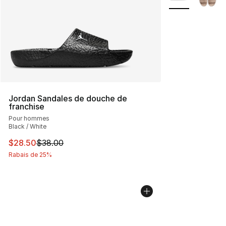
Jordan Sandales de douche de
franchise
Pour hommes
Black / White
Cet article est en solde. Le prix est passé de $38.00 à 
$28.50
$38.00
Rabais de 25%