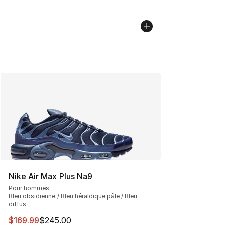
Nike Air Max Plus Na9
Pour hommes
Bleu obsidienne / Bleu héraldique pâle / Bleu
diffus
Cet article est en solde. Le prix est passé de $245.00 à
$169.99
$245.00