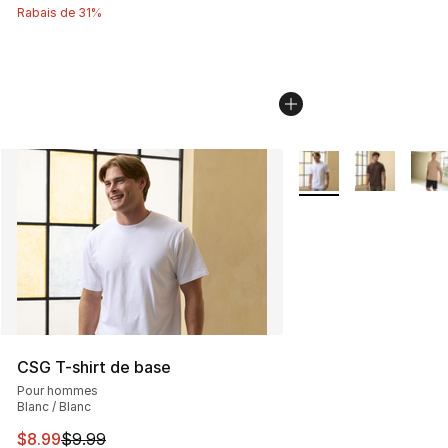
Rabais de 31%
Plus de couleurs disp
CSG T-shirt de base
Pour hommes
Blanc / Blanc
Cet article est en solde. Le prix est passé de $9.99 à $8
$8.99
$9.99