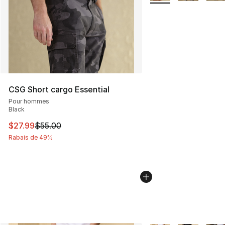
CSG Short cargo Essential
Pour hommes
Black
Cet article est en solde. Le prix est passé de $55.00 à $
$27.99
$55.00
Rabais de 49%