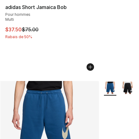
adidas Short Jamaica Bob
Pour hommes
Multi
Cet article est en solde. Le prix est passé de $75.00 à $
$37.50
$75.00
Rabais de 50%
Plus de couleurs