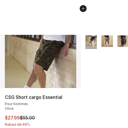
Plus de couleurs disp
CSG Short cargo Essential
Pour hommes
Olive
Cet article est en solde. Le prix est passé de $55.00 à $
$27.99
$55.00
Rabais de 49%