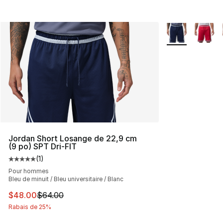
Plus de couleurs
Jordan Short Losange de 22,9 cm
(9 po) SPT Dri-FIT
(
1
)
Cote moyenne du client - [5 sur 5 étoiles], 1 commentai
Pour hommes
Bleu de minuit / Bleu universitaire / Blanc
Cet article est en solde. Le prix est passé de $64.00 à 
$48.00
$64.00
Rabais de 25%