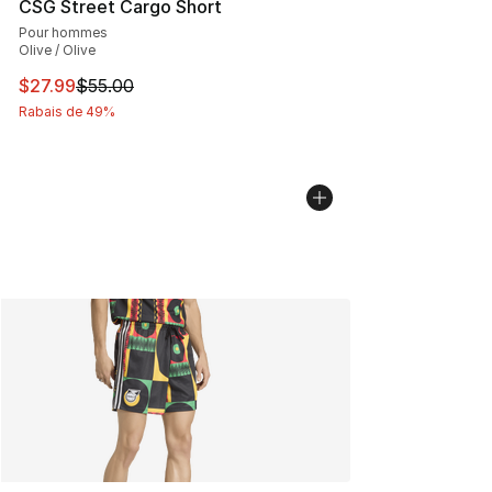
CSG Street Cargo Short
Pour hommes
Olive / Olive
Cet article est en solde. Le prix est passé de $55.00 à $
$27.99
$55.00
Rabais de 49%