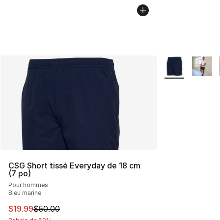
Plus de couleurs
CSG Short tissé Everyday de 18 cm
(7 po)
Pour hommes
Bleu marine
Cet article est en solde. Le prix est passé de $50.00 à 
$19.99
$50.00