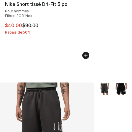
Nike Short tissé Dri-Fit 5 po
Pour hommes
Filbert / Off Noir
Cet article est en solde. Le prix est passé de $80.00 à 
$40.00
$80.00
Rabais de 50%
Plus de couleurs