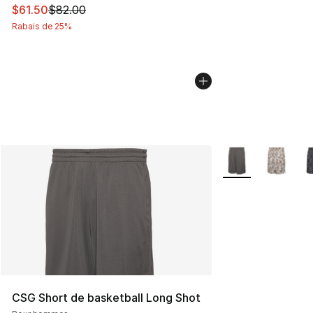
Cet article est en solde. Le prix est passé de $82.00 à $
$61.50
$82.00
Rabais de 25%
Plus de couleurs d
CSG Short de basketball Long Shot