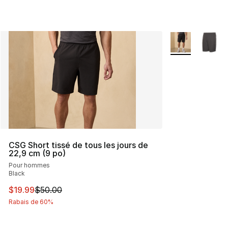
Plus de couleurs
CSG Short tissé de tous les jours de
22,9 cm (9 po)
Pour hommes
Black
Cet article est en solde. Le prix est passé de $50.00 à 
$19.99
$50.00
Rabais de 60%