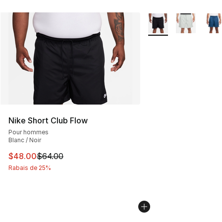
Plus de couleurs disp
Nike Short Club Flow
Pour hommes
Blanc / Noir
Cet article est en solde. Le prix est passé de $64.00 à 
$48.00
$64.00
Rabais de 25%