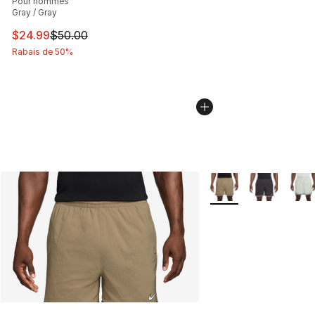
Pour hommes
Gray / Gray
Cet article est en solde. Le prix est passé de $50.00 à 
$24.99
$50.00
Rabais de 50%
Plus de couleurs disp