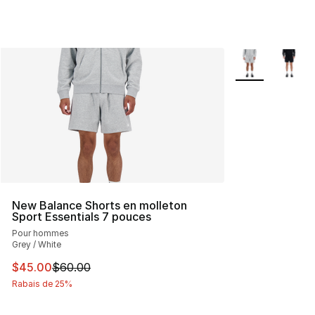
Plus de couleurs
New Balance Shorts en molleton
Sport Essentials 7 pouces
Pour hommes
Grey / White
Cet article est en solde. Le prix est passé de $60.00 à 
$45.00
$60.00
Rabais de 25%