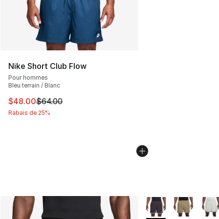
Nike Short Club Flow
Pour hommes
Bleu terrain / Blanc
Cet article est en solde. Le prix est passé de $64.00 à 
$48.00
$64.00
Rabais de 25%
Plus de couleurs disp