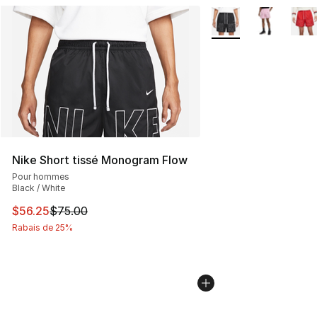
Plus de couleurs disp
Nike Short tissé Monogram Flow
Pour hommes
Black / White
Cet article est en solde. Le prix est passé de $75.00 à $
$56.25
$75.00
Rabais de 25%