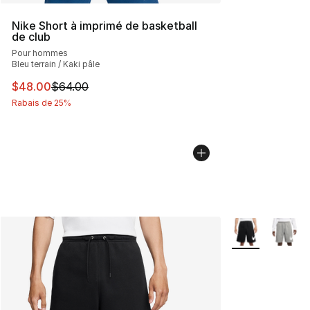
Nike Short à imprimé de basketball
de club
Pour hommes
Bleu terrain / Kaki pâle
Cet article est en solde. Le prix est passé de $64.00 à 
$48.00
$64.00
Rabais de 25%
Plus de couleurs