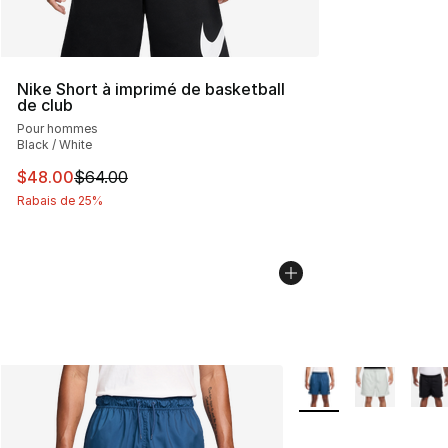
Nike Short à imprimé de basketball
de club
Pour hommes
Black / White
Cet article est en solde. Le prix est passé de $64.00 à 
$48.00
$64.00
Rabais de 25%
Plus de couleurs disp