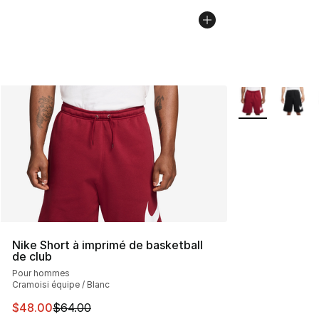
Plus de couleurs
Nike Short à imprimé de basketball
de club
Pour hommes
Cramoisi équipe / Blanc
Cet article est en solde. Le prix est passé de $64.00 à 
$48.00
$64.00