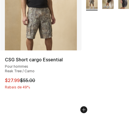
Plus de couleurs disp
CSG Short cargo Essential
Pour hommes
Reak Tree / Camo
Cet article est en solde. Le prix est passé de $55.00 à $
$27.99
$55.00
Rabais de 49%