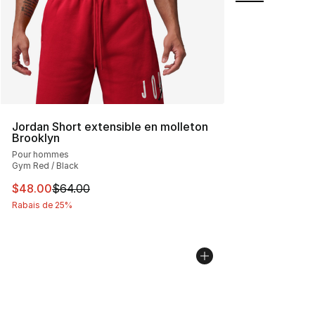
Jordan Short extensible en molleton
Brooklyn
Pour hommes
Gym Red / Black
Cet article est en solde. Le prix est passé de $64.00 à 
$48.00
$64.00
Rabais de 25%