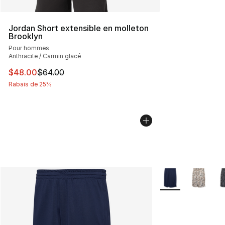
Jordan Short extensible en molleton
Brooklyn
Pour hommes
Anthracite / Carmin glacé
Cet article est en solde. Le prix est passé de $64.00 à 
$48.00
$64.00
Rabais de 25%
Plus de couleurs d