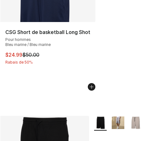
CSG Short de basketball Long Shot
Pour hommes
Bleu marine / Bleu marine
Cet article est en solde. Le prix est passé de $50.00 à 
$24.99
$50.00
Rabais de 50%
Plus de couleurs disp