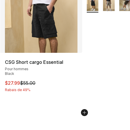
Plus de couleurs disp
CSG Short cargo Essential
Pour hommes
Black
Cet article est en solde. Le prix est passé de $55.00 à $
$27.99
$55.00
Rabais de 49%