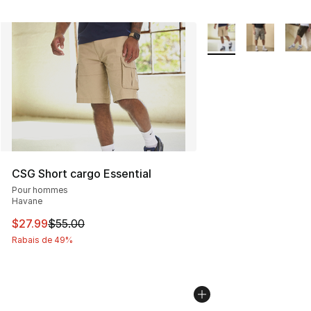
Plus de couleurs disp
CSG Short cargo Essential
Pour hommes
Havane
Cet article est en solde. Le prix est passé de $55.00 à $
$27.99
$55.00
Rabais de 49%