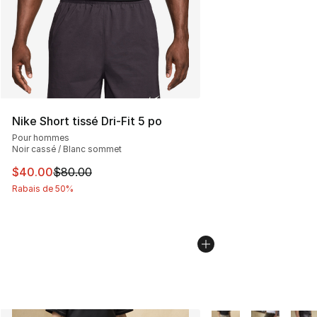
Nike Short tissé Dri-Fit 5 po
Pour hommes
Noir cassé / Blanc sommet
Cet article est en solde. Le prix est passé de $80.00 à 
$40.00
$80.00
Rabais de 50%