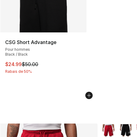
CSG Short Advantage
Pour hommes
Black / Black
Cet article est en solde. Le prix est passé de $50.00 à 
$24.99
$50.00
Rabais de 50%
Plus de couleurs