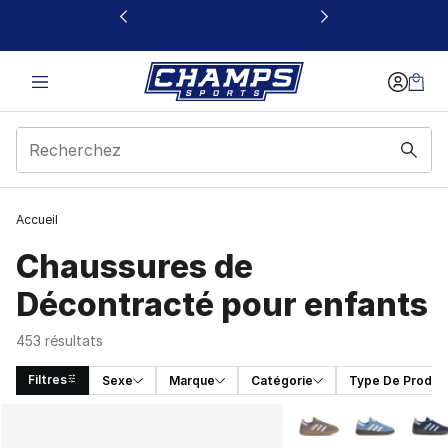
Ce lien s’ouvrira dans une nouvelle fenêtre
Accueil
Chaussures de
Décontracté pour enfants
453 résultats
Filtres
Sexe
Marque
Catégorie
Type De Produit
Search Results
Plus de couleurs disp