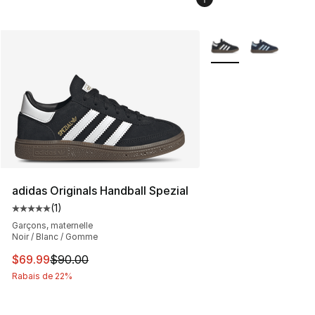
Plus de couleurs disp
adidas Originals Handball Spezial
(
1
)
Cote moyenne du client - [5 sur 5 étoiles], 1 commentai
Garçons, maternelle
Noir / Blanc / Gomme
Cet article est en solde. Le prix est passé de $90.00 à 
$69.99
$90.00
Rabais de 22%