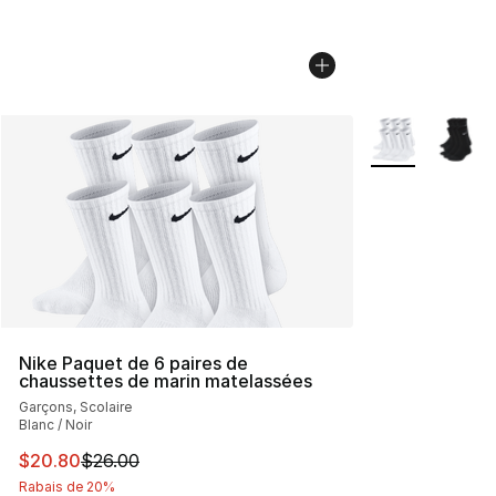
Plus de couleurs
Nike Paquet de 6 paires de
chaussettes de marin matelassées
Garçons, Scolaire
Blanc / Noir
Cet article est en solde. Le prix est passé de $26.00 à 
$20.80
$26.00
Rabais de 20%