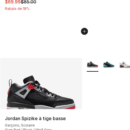
Cet article est en solde. Le prix est passé de $85.00 à 
$69.99
$85.00
Rabais de 18%
Plus de couleurs disp
Jordan Spizike à tige basse
Garçons, Scolaire
Gym Red / Black / Wolf Grey