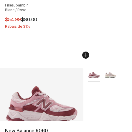
Filles, bambin
Blanc / Rose
Cet article est en solde. Le prix est passé de $80.00 à 
$54.99
$80.00
Rabais de 31%
Plus de couleurs disp
New Balance 9060