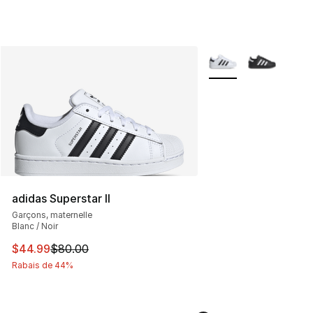
Plus de couleurs disp
adidas Superstar II
Garçons, maternelle
Blanc / Noir
Cet article est en solde. Le prix est passé de $80.00 à 
$44.99
$80.00
Rabais de 44%