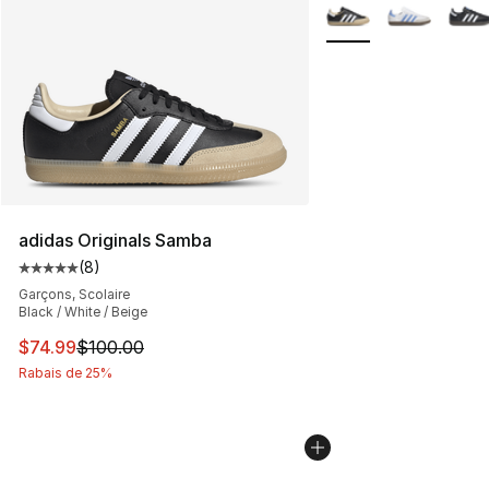
Plus de couleurs disp
adidas Originals Samba
(
8
)
Cote moyenne du client - [5 sur 5 étoiles], 8 commentai
Garçons, Scolaire
Black / White / Beige
Cet article est en solde. Le prix est passé de $100.00 à
$74.99
$100.00
Rabais de 25%