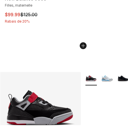
Filles, maternelle
Cet article est en solde. Le prix est passé de $125.00 à
$99.99
$125.00
Rabais de 20%
Plus de couleurs disp