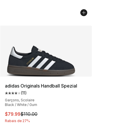
adidas Originals Handball Spezial
(
11
)
Cote moyenne du client - [4 sur 5 étoiles], 11 commenta
Garçons, Scolaire
Black / White / Gum
Cet article est en solde. Le prix est passé de $110.00 à
$79.99
$110.00
Rabais de 27%