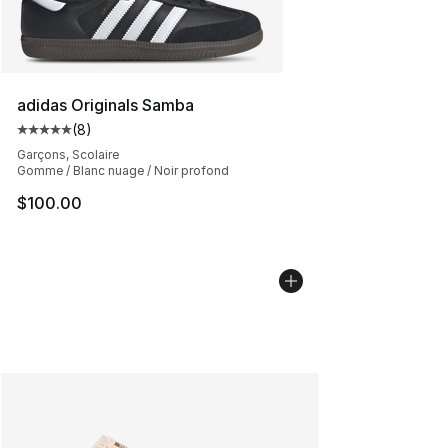
adidas Originals Samba
(
8
)
Cote moyenne du client - [5 sur 5 étoiles], 8 commentai
Garçons, Scolaire
Gomme / Blanc nuage / Noir profond
$100.00