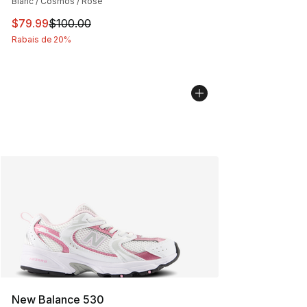
Blanc / Cosmos / Rose
Cet article est en solde. Le prix est passé de $100.00 à
$79.99
$100.00
Rabais de 20%
New Balance 530