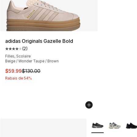
adidas Originals Gazelle Bold
(
2
)
Cote moyenne du client - [4 sur 5 étoiles], 2 commentai
Filles, Scolaire
Beige / Wonder Taupe / Brown
Cet article est en solde. Le prix est passé de $130.00 à
$59.99
$130.00
Rabais de 54%
Plus de couleurs disp