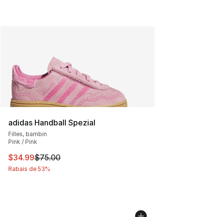
adidas Handball Spezial
Filles, bambin
Pink / Pink
Cet article est en solde. Le prix est passé de $75.00 à 
$34.99
$75.00
Rabais de 53%