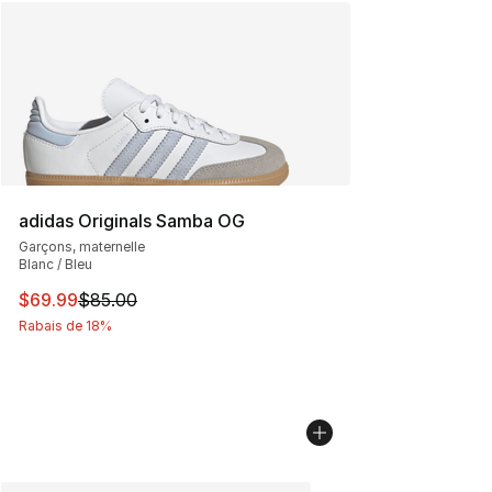
adidas Originals Samba OG
Garçons, maternelle
Blanc / Bleu
Cet article est en solde. Le prix est passé de $85.00 à 
$69.99
$85.00
Rabais de 18%