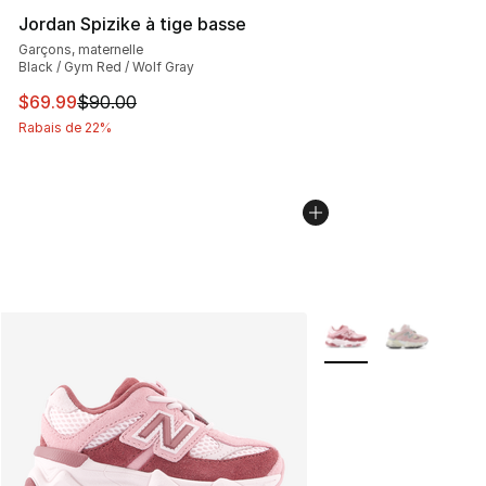
Jordan Spizike à tige basse
Garçons, maternelle
Black / Gym Red / Wolf Gray
Cet article est en solde. Le prix est passé de $90.00 à 
$69.99
$90.00
Rabais de 22%
Plus de couleurs disp