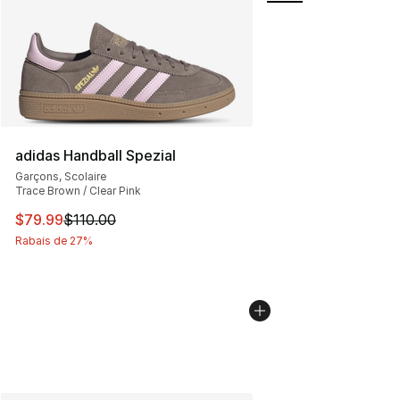
adidas Handball Spezial
Garçons, Scolaire
Trace Brown / Clear Pink
Cet article est en solde. Le prix est passé de $110.00 à
$79.99
$110.00
Rabais de 27%