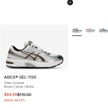
Plus de couleurs disp
ASICS® GEL-1130
Filles, Scolaire
Brown / Silver / White
Cet article est en solde. Le prix est passé de $110.00 à 
$84.99
$110.00
Rabais de 23%