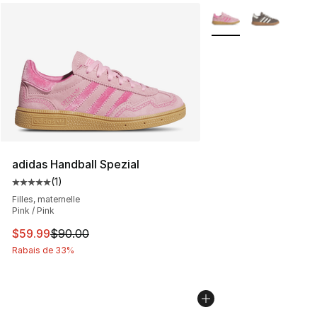
Plus de couleurs disp
adidas Handball Spezial
(
1
)
Cote moyenne du client - [5 sur 5 étoiles], 1 commentai
Filles, maternelle
Pink / Pink
Cet article est en solde. Le prix est passé de $90.00 à 
$59.99
$90.00
Rabais de 33%