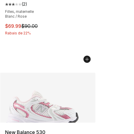
(
2
)
Cote moyenne du client - [3 sur 5 étoiles], 2 commentai
Filles, maternelle
Blanc / Rose
Cet article est en solde. Le prix est passé de $90.00 à 
$69.99
$90.00
Rabais de 22%
New Balance 530