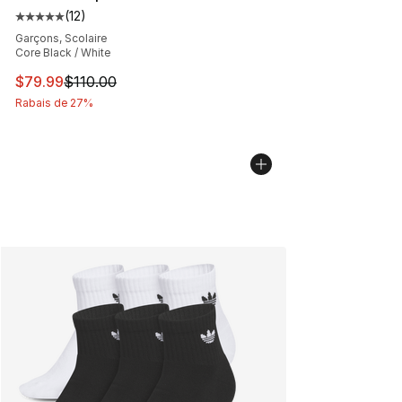
(
12
)
Cote moyenne du client - [5 sur 5 étoiles], 12 commenta
Garçons, Scolaire
Core Black / White
Cet article est en solde. Le prix est passé de $110.00 à
$79.99
$110.00
Rabais de 27%