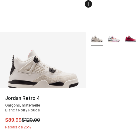
Plus de couleurs disp
Jordan Retro 4
Garçons, maternelle
Blanc / Noir / Rouge
Cet article est en solde. Le prix est passé de $120.00 à
$89.99
$120.00
Rabais de 25%