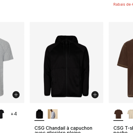
Rabais de
isponibles
Plus de couleurs disponibles
Plus de 
+
4
CSG Chandail à capuchon
CSG T-s
avec glissière pleine
poche