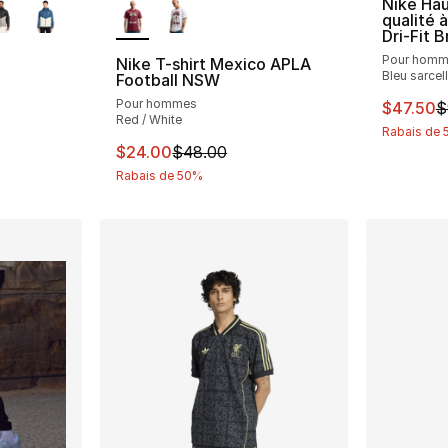
Nike Hau
qualité 
Dri-Fit B
Pour hom
Nike T-shirt Mexico APLA
Bleu sarcell
Football NSW
Pour hommes
Cet arti
$47.50
$
Red / White
Rabais de
Cet article est en solde. Le prix est passé
$24.00
$48.00
Rabais de 50%