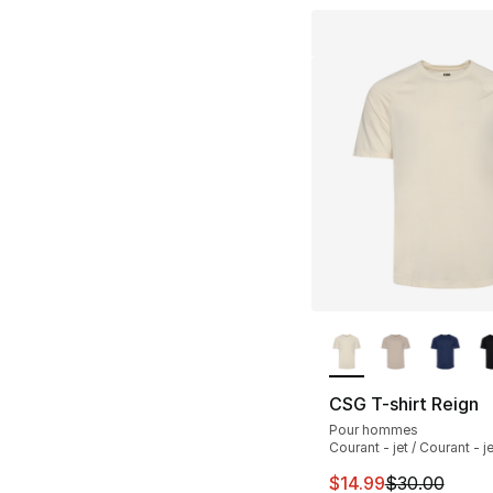
Plus de couleurs d
CSG T-shirt Reign
Pour hommes
Courant - jet / Courant - je
Cet article est en 
$14.99
$30.00