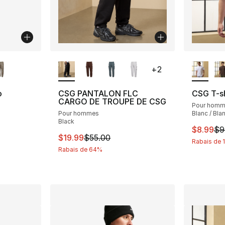
isponibles
Plus de couleurs disponibles
Plus de 
+
2
o
CSG PANTALON FLC
CSG T-sh
CARGO DE TROUPE DE CSG
Pour hom
Pour hommes
Blanc / Bla
ent - [4 sur 5 étoiles], 1 commentaires
Black
Cet arti
$8.99
$9
Cet article est en solde. Le prix est passé
$19.99
$55.00
Rabais de 
solde. Le prix est passé de $65.00 à $32.99
Rabais de 64%