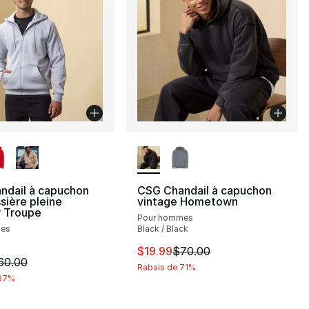
couleurs disponibles
Plus de couleurs disponibles
ndail à capuchon
CSG Chandail à capuchon
ssière pleine
vintage Hometown
r Troupe
Pour hommes
mes
Black / Black
Cet article est en solde. Le pri
$19.99
$70.00
cle est en solde. Le prix est passé de $60.00 à $19.99
60.00
Rabais de 71%
 67%