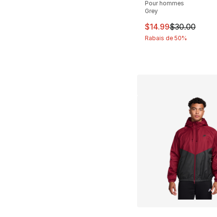
Pour hommes
Grey
Cet article est en 
$14.99
$30.00
Rabais de 50%
Plus de couleurs d