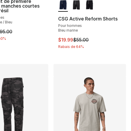
t de première
à manches courtes
résil
mes
CSG Active Reform Shorts
e / Bleu
Pour hommes
Bleu marine
cle est en solde. Le prix est passé de $95.00 à $47.50
95.00
 50%
Cet article est en solde. Le pri
$19.99
$55.00
 de $48.00 à $24.00
Rabais de 64%