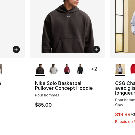
isponibles
Plus de couleurs disponibles
Plus de 
+
2
o
Nike Solo Basketball
CSG Cha
Pullover Concept Hoodie
avec gli
longueu
Pour hommes
ent - [4 sur 5 étoiles], 1 commentaires
Pour hom
$85.00
Gray
Cet arti
$19.99
$
solde. Le prix est passé de $65.00 à $32.99
Rabais de