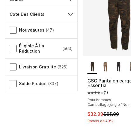
Cote Des Clients
Autre
Nouveautés
(
47
)
Éligible À La
(
563
)
Réduction
Plus de couleurs d
Livraison Gratuite
(
625
)
CSG Pantalon carg
Solde Produit
(
337
)
Essential
(
1
)
Cote moyenne du cli
Pour hommes
Camouflage jungle / Noir
Cet article est en 
$32.99
$65.00
Rabais de 49%