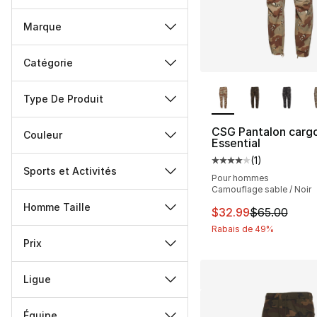
Marque
Catégorie
Plus de couleurs d
Type De Produit
CSG Pantalon carg
Couleur
Essential
(
1
)
Cote moyenne du cli
Sports et Activités
Pour hommes
Camouflage sable / Noir
Homme Taille
Cet article est en 
$32.99
$65.00
Rabais de 49%
Prix
Ligue
Équipe