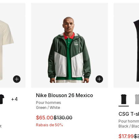
isponibles
Plus de 
Nike Blouson 26 Mexico
+
4
Pour hommes
Green / White
CSG T-sh
Cet article est en solde. Le prix est passé
$65.00
$130.00
Pour hom
Rabais de 50%
t
Black / Bla
solde. Le prix est passé de $30.00 à $14.99
Cet arti
$17.99
$