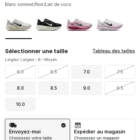
Blanc sommet/Noir/Lait de coco
Veuillez sélectionner un modèle
*
Page 1 de 1 affichant 1 à 4 de 4 couleurs.
Sélectionner une taille
Tableau des tailles
Largeur: Largeur – B – Moyen
6.0
6.5
7.0
7.5
8.0
8.5
9.0
9.5
10.0
Méthode d’expédition
Envoyez-moi
Expédier au magasin
Choisissez votre taille
Choisissez un magasin