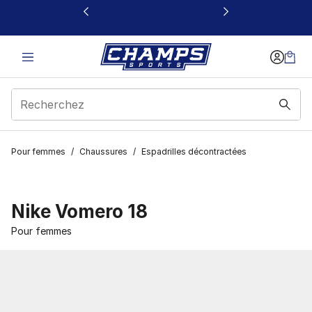
Ce lien s’ouvrira dans une nouvelle fenêtre
Pour femmes
/
Chaussures
/
Espadrilles décontractées
Nike Vomero 18
Pour femmes