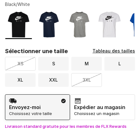
Black/White
Veuillez sélectionner un modèle
*
Page 1 de 1 affichant 1 à 6 de 6 couleurs.
Sélectionner une taille
Tableau des tailles
XS
S
M
L
XL
XXL
3XL
Méthode d’expédition
Envoyez-moi
Expédier au magasin
Choisissez votre taille
Choisissez un magasin
Livraison standard gratuite pour les membres de FLX Rewards