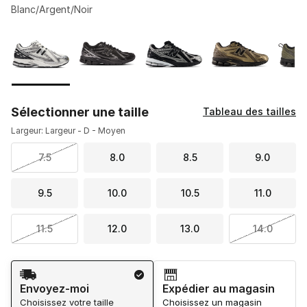
Blanc/Argent/Noir
Veuillez sélectionner un modèle
*
Page 1 de 1 affichant 1 à 5 de 5 couleurs.
Sélectionner une taille
Tableau des tailles
Largeur: Largeur - D - Moyen
7.5
8.0
8.5
9.0
9.5
10.0
10.5
11.0
11.5
12.0
13.0
14.0
Méthode d’expédition
Envoyez-moi
Expédier au magasin
Choisissez votre taille
Choisissez un magasin