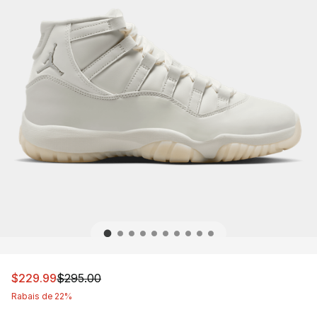
Cet article est en solde. Le prix est passé de $295.00 à
$229.99
$295.00
Rabais de 22%