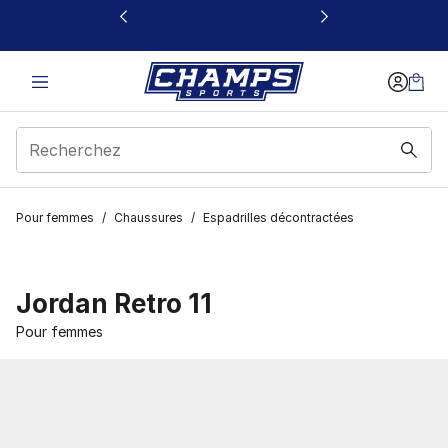
Ce lien s’ouvrira dans une nouvelle fenêtre
Pour femmes
/
Chaussures
/
Espadrilles décontractées
Jordan Retro 11
Pour femmes