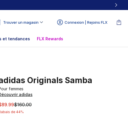
Trouver un magasin
Connexion | Rejoins FLX
 et tendances
FLX Rewards
adidas Originals Samba
Pour femmes
Découvrir adidas
Cet article est en solde. Le prix est passé de $160.00 à $8
$89.99
$160.00
Rabais de 44%