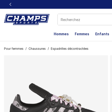
Ce lien s’ouvrira dans une nouvelle fenêtre
Hommes
Femmes
Enfants
Pour femmes
/
Chaussures
/
Espadrilles décontractées