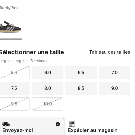
Black/Pink
Page 1 de 1 affichant 1 à 1 de 1 couleurs.
Veuillez sélectionner un modèle
*
Sélectionner une taille
Tableau des tailles
Largeur: Largeur – B – Moyen
5.5
6.0
6.5
7.0
7.5
8.0
8.5
9.0
9.5
10.0
Méthode d’expédition
Envoyez-moi
Expédier au magasin