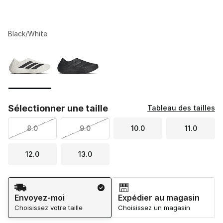
Black/White
Veuillez sélectionner un modèle
*
Page 1 de 1 affichant 1 à 2 de 2 couleurs.
Sélectionner une taille
Tableau des tailles
8.0
9.0
10.0
11.0
12.0
13.0
Méthode d’expédition
Envoyez-moi
Expédier au magasin
Choisissez votre taille
Choisissez un magasin