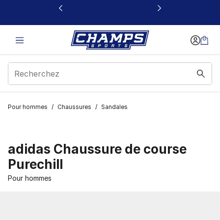
Ce lien s’ouvrira dans une nouvelle fenêtre
Pour hommes
/
Chaussures
/
Sandales
adidas Chaussure de course
Purechill
Pour hommes