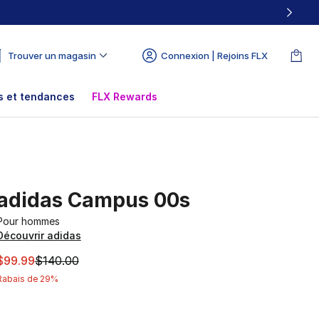
Trouver un magasin
Connexion | Rejoins FLX
 et tendances
FLX Rewards
adidas Campus 00s
Pour hommes
Découvrir adidas
Cet article est en solde. Le prix est passé de $140.00 à $9
$99.99
$140.00
Rabais de 29%