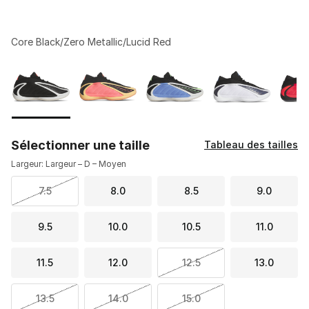
Core Black/Zero Metallic/Lucid Red
Veuillez sélectionner un modèle
*
Page 1 de 1 affichant 1 à 9 de 9 couleurs.
Sélectionner une taille
Tableau des tailles
Largeur: Largeur – D – Moyen
7.5
8.0
8.5
9.0
9.5
10.0
10.5
11.0
11.5
12.0
12.5
13.0
13.5
14.0
15.0