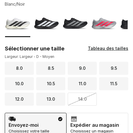
Blanc/Noir
Veuillez sélectionner un modèle
*
Page 1 de 1 affichant 1 à 7 de 7 couleurs.
Sélectionner une taille
Tableau des tailles
Largeur: Largeur - D - Moyen
8.0
8.5
9.0
9.5
10.0
10.5
11.0
11.5
12.0
13.0
14.0
Méthode d’expédition
Envoyez-moi
Expédier au magasin
Choisissez votre taille
Choisissez un magasin