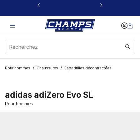
Ce lien s’ouvrira dans une nouvelle fenêtre
Pour hommes
/
Chaussures
/
Espadrilles décontractées
adidas adiZero Evo SL
Pour hommes