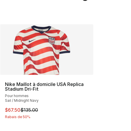
Nike Maillot à domicile USA Replica
Stadium Dri-Fit
Pour hommes
Sail / Midnight Navy
Cet article est en solde. Le prix est passé de $135.00 à 
$67.50
$135.00
Rabais de 50%