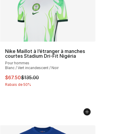
Nike Maillot à l’étranger à manches
courtes Stadium Dri-Fit Nigéria
Pour hommes
Blanc / Vert incandescent / Noir
Cet article est en solde. Le prix est passé de $135.00 à 
$67.50
$135.00
Rabais de 50%