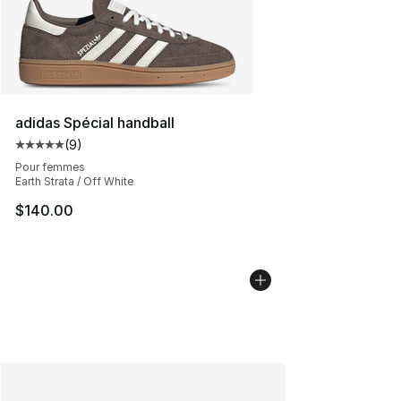
adidas Spécial handball
(
9
)
Cote moyenne du client - [5 sur 5 étoiles], 9 commentai
Pour femmes
Earth Strata / Off White
$140.00