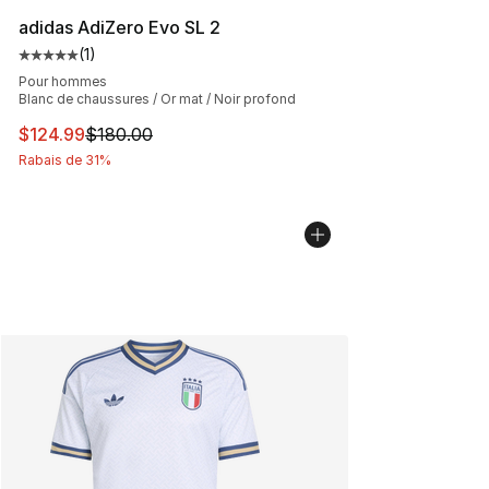
adidas AdiZero Evo SL 2
(
1
)
Cote moyenne du client - [5 sur 5 étoiles], 1 commentai
Pour hommes
Blanc de chaussures / Or mat / Noir profond
Cet article est en solde. Le prix est passé de $180.00 à
$124.99
$180.00
Rabais de 31%