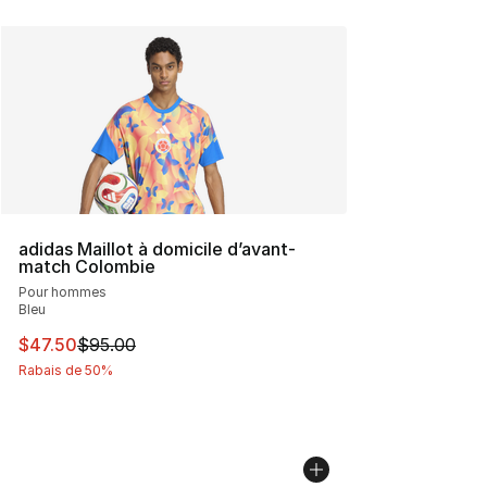
adidas Maillot à domicile d’avant-
match Colombie
Pour hommes
Bleu
Cet article est en solde. Le prix est passé de $95.00 à 
$47.50
$95.00
Rabais de 50%