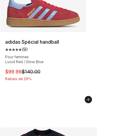
adidas Spécial handball
(
9
)
Cote moyenne du client - [5 sur 5 étoiles], 9 commentai
Pour femmes
Lucid Red / Glow Blue
Cet article est en solde. Le prix est passé de $140.00 à
$99.99
$140.00
Rabais de 29%