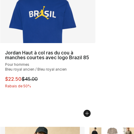
Jordan Haut à col ras du cou à
manches courtes avec logo Brazil 85
Pour hommes
Bleu royal ancien / Bleu royal ancien
Cet article est en solde. Le prix est passé de $45.00 à 
$22.50
$45.00
Rabais de 50%
Plus de couleurs disp