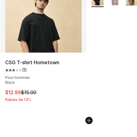
CSG T-shirt Hometown
(
1
)
Cote moyenne du client - [3 sur 5 étoiles], 1 commentai
Pour hommes
Black
Cet article est en solde. Le prix est passé de $15.00 à $
$12.99
$15.00
Rabais de 13%