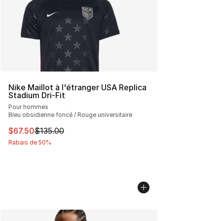
Nike Maillot à l'étranger USA Replica
Stadium Dri-Fit
Pour hommes
Bleu obsidienne foncé / Rouge universitaire
Cet article est en solde. Le prix est passé de $135.00 à 
$67.50
$135.00
Rabais de 50%