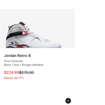
Jordan Retro 8
Pour hommes
Blanc / Noir / Rouge véritable
Cet article est en solde. Le prix est passé de $270.00 à
$224.99
$270.00
Rabais de 17%