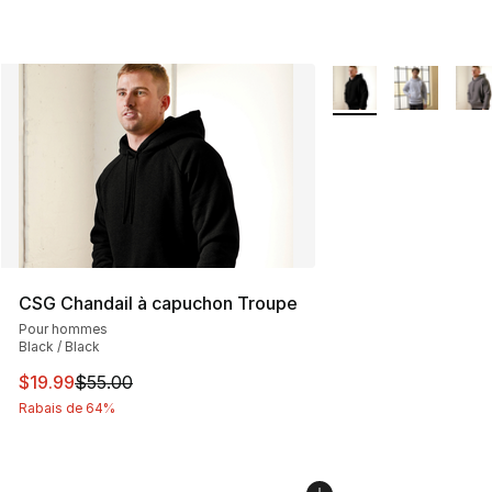
Plus de couleurs dis
CSG Chandail à capuchon Troupe
Pour hommes
Black / Black
Cet article est en solde. Le prix est passé de $55.00 à $
$19.99
$55.00
Rabais de 64%