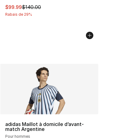
Cet article est en solde. Le prix est passé de $140.00 à
$99.99
$140.00
Rabais de 29%
adidas Maillot à domicile d’avant-
match Argentine
Pour hommes