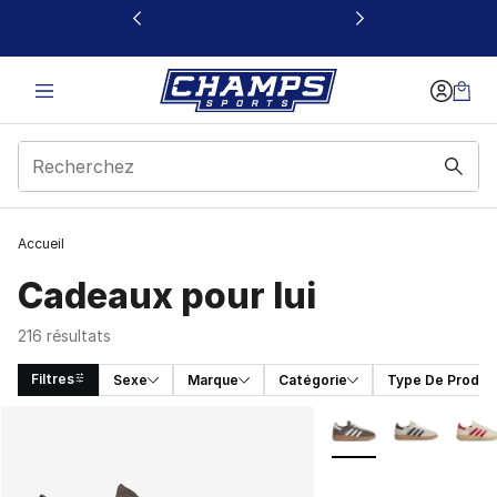
Ce lien s’ouvrira dans une nouvelle fenêtre
Accueil
Cadeaux pour lui
216 résultats
Filtres
Sexe
Marque
Catégorie
Type De Produit
Search Results
Plus de couleurs disp