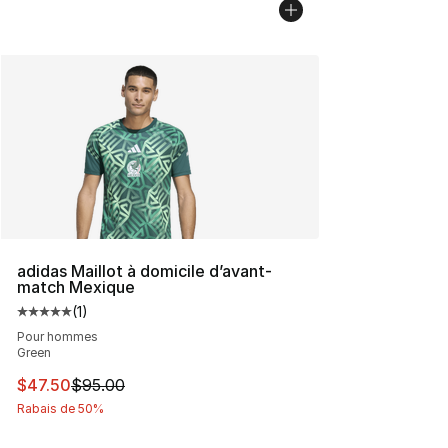
adidas Maillot à domicile d’avant-
match Mexique
(
1
)
Cote moyenne du client - [5 sur 5 étoiles], 1 commentai
Pour hommes
Green
Cet article est en solde. Le prix est passé de $95.00 à 
$47.50
$95.00
Rabais de 50%