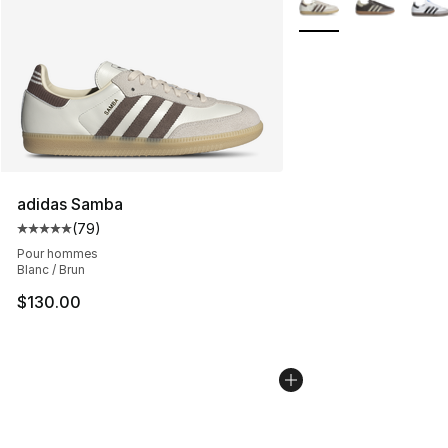
adidas Samba
(
79
)
Cote moyenne du client - [5 sur 5 étoiles], 79 comment
Pour hommes
Blanc / Brun
$130.00