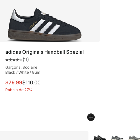
adidas Originals Handball Spezial
(
11
)
Cote moyenne du client - [4 sur 5 étoiles], 11 commenta
Garçons, Scolaire
Black / White / Gum
Cet article est en solde. Le prix est passé de $110.00 à
$79.99
$110.00
Rabais de 27%
Plus de couleurs disp