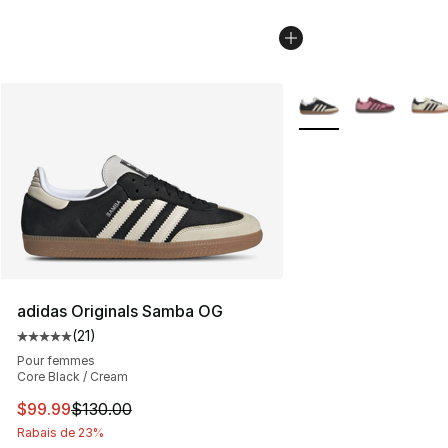
Plus de couleurs disp
adidas Originals Samba OG
(
21
)
Cote moyenne du client - [5 sur 5 étoiles], 21 commenta
Pour femmes
Core Black / Cream
Cet article est en solde. Le prix est passé de $130.00 à
$99.99
$130.00
Rabais de 23%