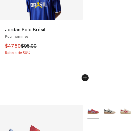
Jordan Polo Brésil
Pour hommes
Cet article est en solde. Le prix est passé de $95.00 à 
$47.50
$95.00
Rabais de 50%
Plus de couleurs disp