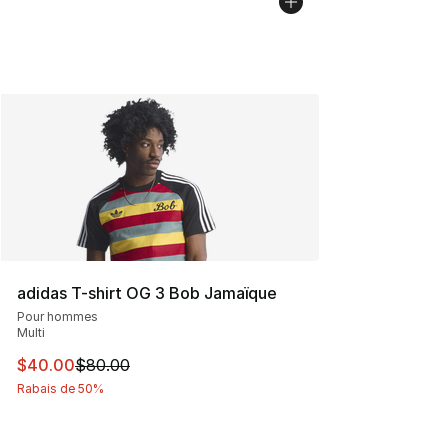
adidas T-shirt OG 3 Bob Jamaïque
Pour hommes
Multi
Cet article est en solde. Le prix est passé de $80.00 à 
$40.00
$80.00
Rabais de 50%