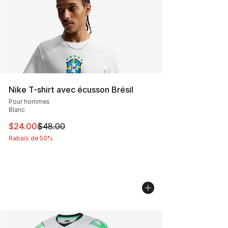
Nike T-shirt avec écusson Brésil
Pour hommes
Blanc
Cet article est en solde. Le prix est passé de $48.00 à 
$24.00
$48.00
Rabais de 50%