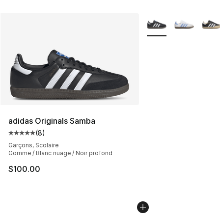
Plus de couleurs disp
adidas Originals Samba
(
8
)
Cote moyenne du client - [5 sur 5 étoiles], 8 commentai
Garçons, Scolaire
Gomme / Blanc nuage / Noir profond
$100.00