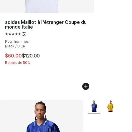
adidas Maillot à l'étranger Coupe du
monde Italie
(
5
)
Cote moyenne du client - [5 sur 5 étoiles], 5 commentai
Pour hommes
Black / Blue
Cet article est en solde. Le prix est passé de $120.00 à
$60.00
$120.00
Rabais de 50%
Plus de couleurs disp