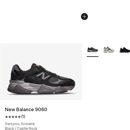
Plus de couleurs disp
New Balance 9060
(
1
)
Cote moyenne du client - [5 sur 5 étoiles], 1 commentai
Garçons, Scolaire
Black / Castle Rock