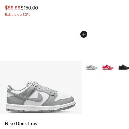
Cet article est en solde. Le prix est passé de $150.00 à
$99.99
$150.00
Rabais de 33%
Plus de couleurs disp
Nike Dunk Low