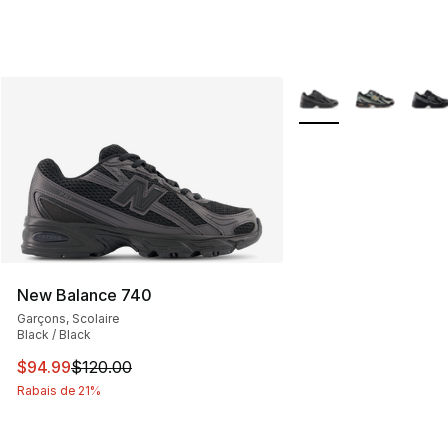
Plus de couleurs disp
New Balance 740
Garçons, Scolaire
Black / Black
Cet article est en solde. Le prix est passé de $120.00 à
$94.99
$120.00
Rabais de 21%