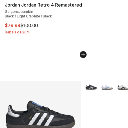
Jordan Jordan Retro 4 Remastered
Garçons, bambin
Black / Light Graphite / Black
Cet article est en solde. Le prix est passé de $100.00 à
$79.99
$100.00
Rabais de 20%
Plus de couleurs disp