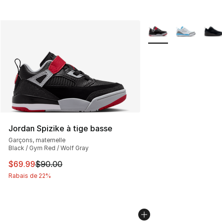
Plus de couleurs disp
Jordan Spizike à tige basse
Garçons, maternelle
Black / Gym Red / Wolf Gray
Cet article est en solde. Le prix est passé de $90.00 à 
$69.99
$90.00
Rabais de 22%