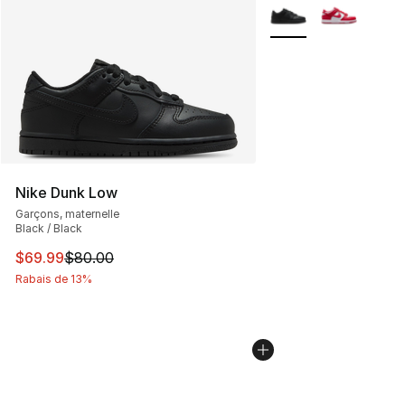
Plus de couleurs disp
Nike Dunk Low
Garçons, maternelle
Black / Black
Cet article est en solde. Le prix est passé de $80.00 à 
$69.99
$80.00
Rabais de 13%