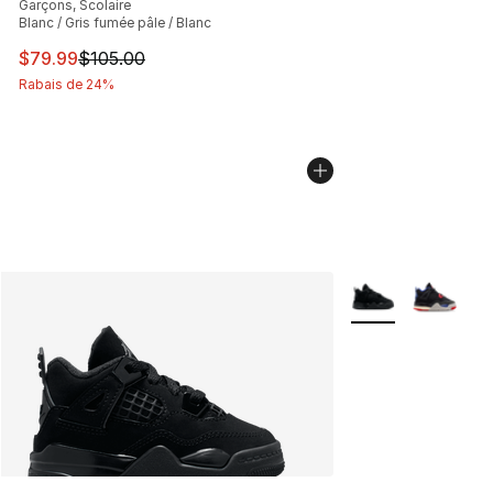
Garçons, Scolaire
Blanc / Gris fumée pâle / Blanc
Cet article est en solde. Le prix est passé de $105.00 à
$79.99
$105.00
Rabais de 24%
Plus de couleurs d