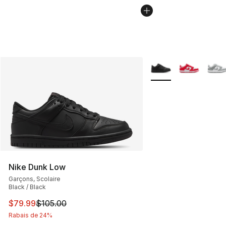
Plus de couleurs disp
Nike Dunk Low
Garçons, Scolaire
Black / Black
Cet article est en solde. Le prix est passé de $105.00 à
$79.99
$105.00
Rabais de 24%