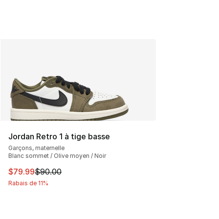
Jordan Retro 1 à tige basse
Garçons, maternelle
Blanc sommet / Olive moyen / Noir
Cet article est en solde. Le prix est passé de $90.00 à 
$79.99
$90.00
Rabais de 11%