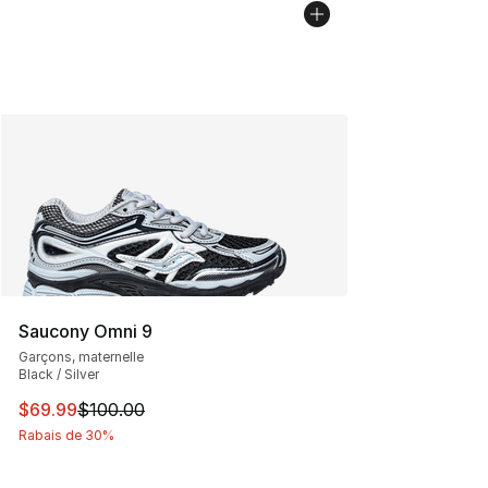
Saucony Omni 9
Garçons, maternelle
Black / Silver
Cet article est en solde. Le prix est passé de $100.00 à
$69.99
$100.00
Rabais de 30%