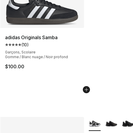
adidas Originals Samba
(
10
)
Cote moyenne du client - [5 sur 5 étoiles], 10 commenta
Garçons, Scolaire
Gomme / Blanc nuage / Noir profond
$100.00
Plus de couleurs disp