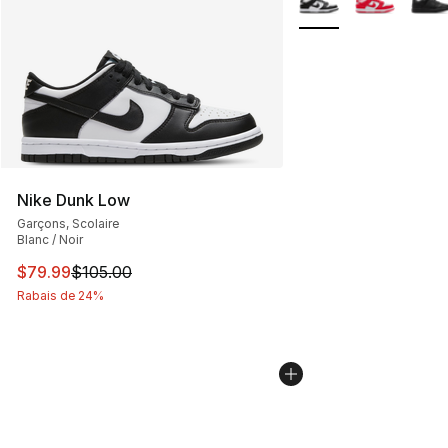
Nike Dunk Low
Garçons, Scolaire
Blanc / Noir
Cet article est en solde. Le prix est passé de $105.00 à
$79.99
$105.00
Rabais de 24%