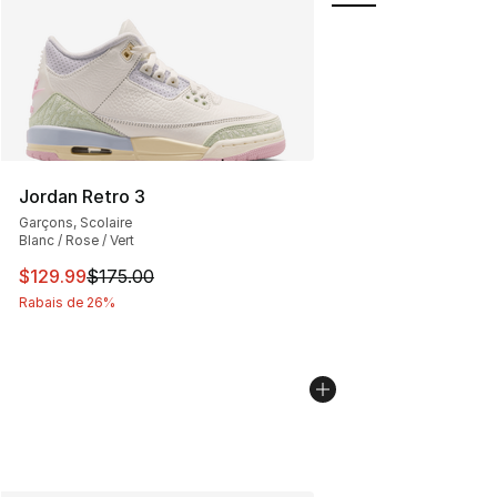
Jordan Retro 3
Garçons, Scolaire
Blanc / Rose / Vert
Cet article est en solde. Le prix est passé de $175.00 à
$129.99
$175.00
Rabais de 26%