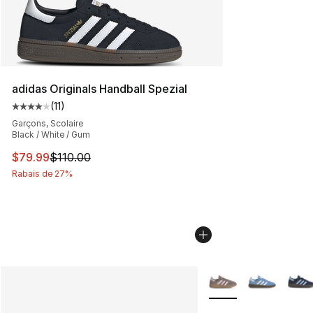
adidas Originals Handball Spezial
(
11
)
Cote moyenne du client - [4 sur 5 étoiles], 11 commenta
Garçons, Scolaire
Black / White / Gum
Cet article est en solde. Le prix est passé de $110.00 à
$79.99
$110.00
Rabais de 27%
Plus de couleurs disp