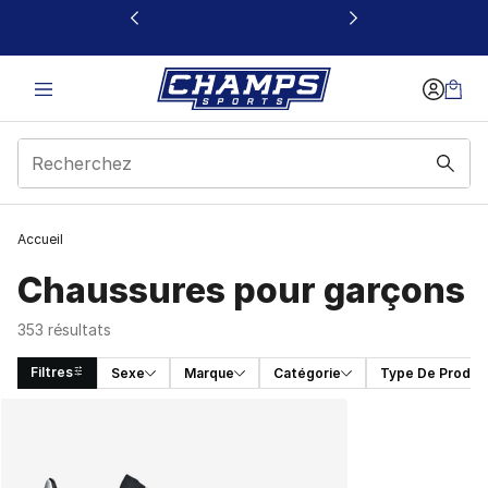
Ce lien s’ouvrira dans une nouvelle fenêtre
Accueil
Chaussures pour garçons
353 résultats
Filtres
Sexe
Marque
Catégorie
Type De Produit
Search Results