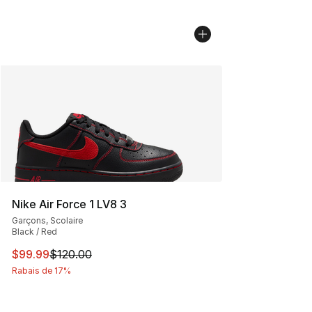
Nike Air Force 1 LV8 3
Garçons, Scolaire
Black / Red
Cet article est en solde. Le prix est passé de $120.00 à
$99.99
$120.00
Rabais de 17%