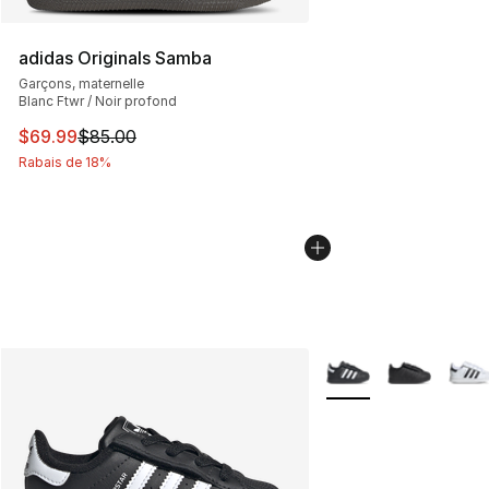
adidas Originals Samba
Garçons, maternelle
Blanc Ftwr / Noir profond
Cet article est en solde. Le prix est passé de $85.00 à 
$69.99
$85.00
Rabais de 18%
Plus de couleurs disp