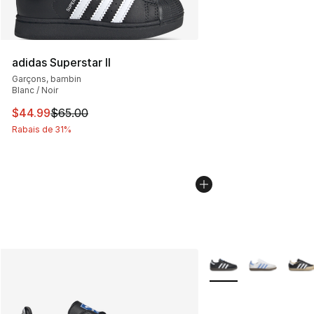
adidas Superstar II
Garçons, bambin
Blanc / Noir
Cet article est en solde. Le prix est passé de $65.00 à 
$44.99
$65.00
Rabais de 31%
Plus de couleurs disp