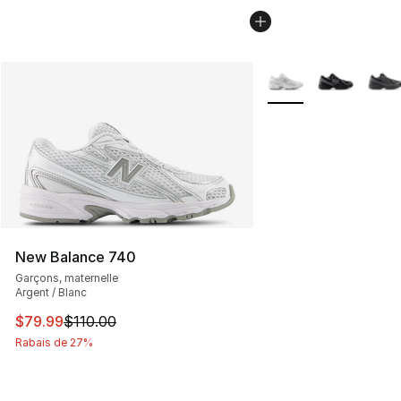
Plus de couleurs disp
New Balance 740
Garçons, maternelle
Argent / Blanc
Cet article est en solde. Le prix est passé de $110.00 à
$79.99
$110.00
Rabais de 27%