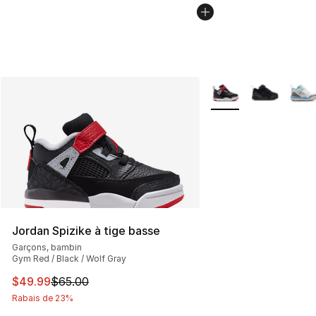
Plus de couleurs disp
Jordan Spizike à tige basse
Garçons, bambin
Gym Red / Black / Wolf Gray
Cet article est en solde. Le prix est passé de $65.00 à 
$49.99
$65.00
Rabais de 23%