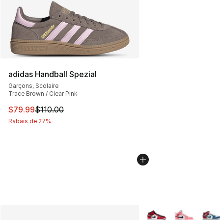
adidas Handball Spezial
Garçons, Scolaire
Trace Brown / Clear Pink
Cet article est en solde. Le prix est passé de $110.00 à
$79.99
$110.00
Rabais de 27%
Plus de couleurs disp