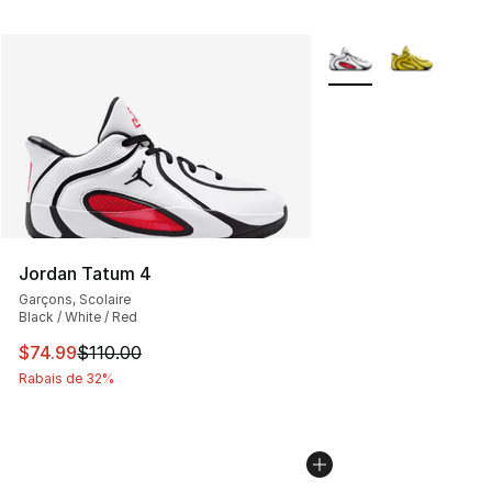
Plus de couleurs disp
Jordan Tatum 4
Garçons, Scolaire
Black / White / Red
Cet article est en solde. Le prix est passé de $110.00 à 
$74.99
$110.00
Rabais de 32%