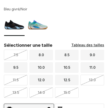
Bleu givré/Noir
Veuillez sélectionner un modèle
*
Page 1 de 1 affichant 1 à 2 de 2 couleurs.
Sélectionner une taille
Tableau des tailles
7.5
8.0
8.5
9.0
9.5
10.0
10.5
11.0
11.5
12.0
12.5
13.0
13.5
14.0
15.0
Méthode d’expédition