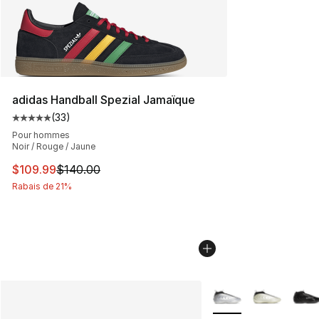
adidas Handball Spezial Jamaïque
(
33
)
Cote moyenne du client - [5 sur 5 étoiles], 33 commenta
Pour hommes
Noir / Rouge / Jaune
Cet article est en solde. Le prix est passé de $140.00 à
$109.99
$140.00
Rabais de 21%
Plus de couleurs disp