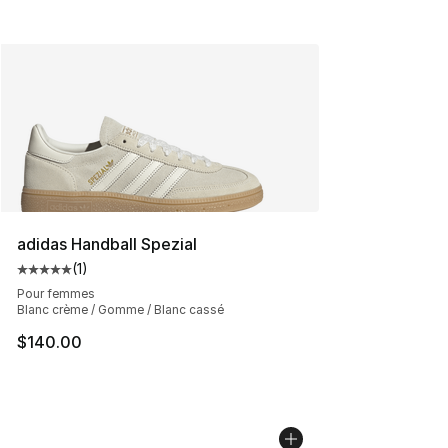
adidas Handball Spezial
(
1
)
Cote moyenne du client - [5 sur 5 étoiles], 1 commentai
Pour femmes
Blanc crème / Gomme / Blanc cassé
$140.00