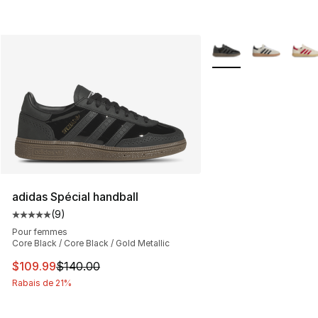
Plus de couleurs disp
adidas Spécial handball
(
9
)
Cote moyenne du client - [5 sur 5 étoiles], 9 commentai
Pour femmes
Core Black / Core Black / Gold Metallic
Cet article est en solde. Le prix est passé de $140.00 à
$109.99
$140.00
Rabais de 21%