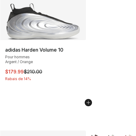
adidas Harden Volume 10
Pour hommes
Argent / Orange
Cet article est en solde. Le prix est passé de $210.00 à
$179.99
$210.00
Rabais de 14%
Plus de couleurs disp