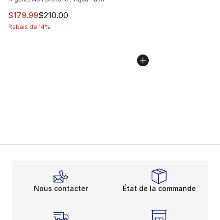
Cet article est en solde. Le prix est passé de $210.00 à
$179.99
$210.00
Rabais de 14%
Nous contacter
État de la commande