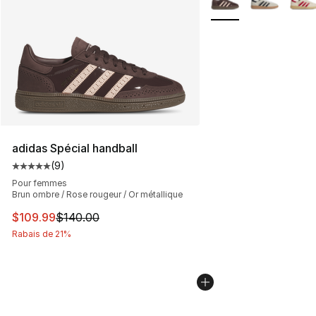
adidas Spécial handball
(
9
)
Cote moyenne du client - [5 sur 5 étoiles], 9 commentai
Pour femmes
Brun ombre / Rose rougeur / Or métallique
Cet article est en solde. Le prix est passé de $140.00 à
$109.99
$140.00
Rabais de 21%