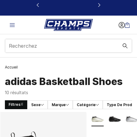
Ce lien s’ouvrira dans une nouvelle fenêtre
Accueil
adidas Basketball Shoes
10 résultats
Filtres
Sexe
Marque
Catégorie
Type De Produit
Search Results
Plus de couleurs disp