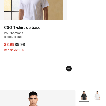
CSG T-shirt de base
Pour hommes
Blanc / Blanc
Cet article est en solde. Le prix est passé de $9.99 à $8
$8.99
$9.99
Rabais de 10%
Plus de couleurs