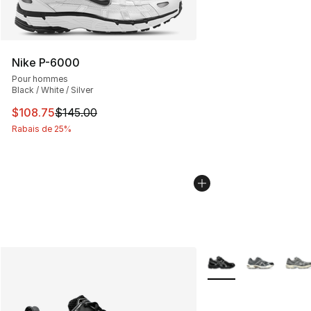
Nike P-6000
Pour hommes
Black / White / Silver
Cet article est en solde. Le prix est passé de $145.00 à
$108.75
$145.00
Rabais de 25%
Plus de couleurs disp