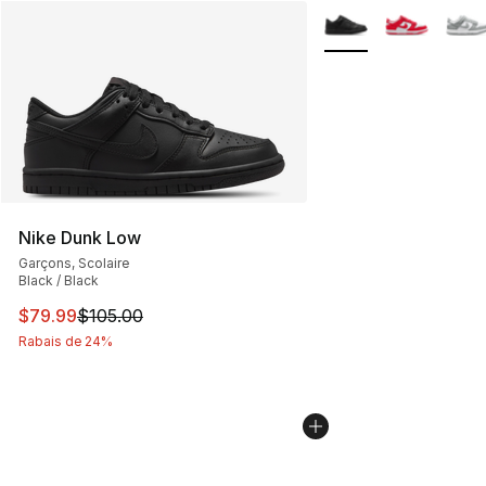
Plus de couleurs disp
Nike Dunk Low
Garçons, Scolaire
Black / Black
Cet article est en solde. Le prix est passé de $105.00 à
$79.99
$105.00
Rabais de 24%