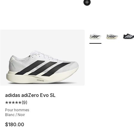
Plus de couleurs disp
adidas adiZero Evo SL
(
9
)
Cote moyenne du client - [5 sur 5 étoiles], 9 commentai
Pour hommes
Blanc / Noir
$180.00