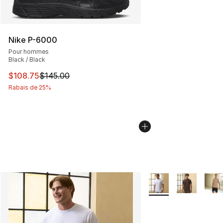
Nike P-6000
Pour hommes
Black / Black
Cet article est en solde. Le prix est passé de $145.00 à
$108.75
$145.00
Rabais de 25%
Plus de couleurs disp