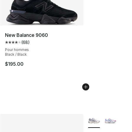
New Balance 9060
(
68
)
Cote moyenne du client - [4 sur 5 étoiles], 68 comment
Pour hommes
Black / Black
$195.00
Plus de couleurs disp