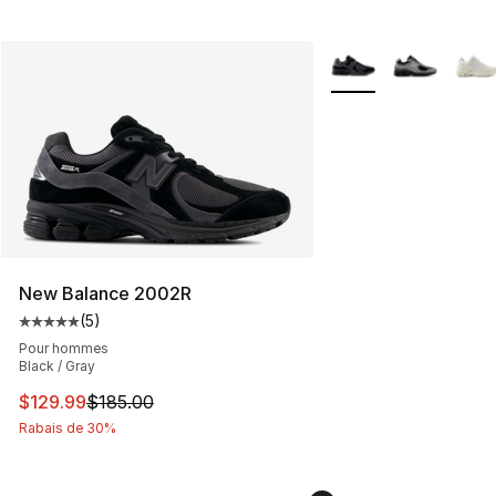
Plus de couleurs disp
New Balance 2002R
(
5
)
Cote moyenne du client - [5 sur 5 étoiles], 5 commentai
Pour hommes
Black / Gray
Cet article est en solde. Le prix est passé de $185.00 à
$129.99
$185.00
Rabais de 30%