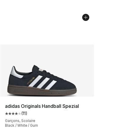
adidas Originals Handball Spezial
(
11
)
Cote moyenne du client - [4 sur 5 étoiles], 11 commenta
Garçons, Scolaire
Black / White / Gum