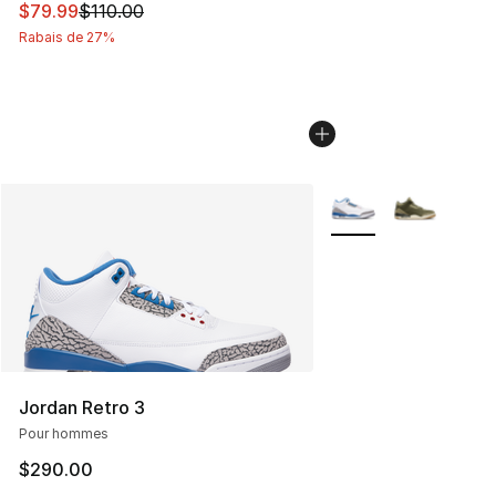
Cet article est en solde. Le prix est passé de $110.00 à
$79.99
$110.00
Rabais de 27%
Plus de couleurs disp
Jordan Retro 3
Pour hommes
$290.00