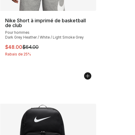
Nike Short à imprimé de basketball
de club
Pour hommes
Dark Grey Heather / White / Light Smoke Grey
Cet article est en solde. Le prix est passé de $64.00 à 
$48.00
$64.00
Rabais de 25%