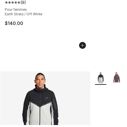
(
9
)
Cote moyenne du client - [5 sur 5 étoiles], 9 commentai
Pour femmes
Earth Strata / Off White
$140.00
Plus de couleurs