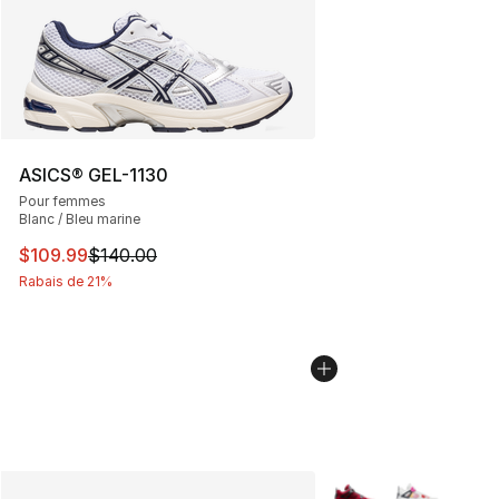
ASICS® GEL-1130
Pour femmes
Blanc / Bleu marine
Cet article est en solde. Le prix est passé de $140.00 à
$109.99
$140.00
Rabais de 21%
Plus de couleurs disp