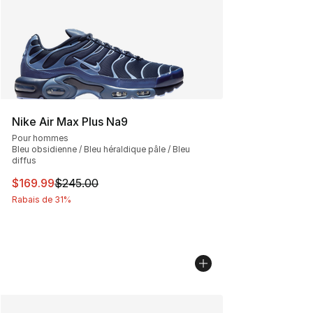
Nike Air Max Plus Na9
Pour hommes
Bleu obsidienne / Bleu héraldique pâle / Bleu
diffus
Cet article est en solde. Le prix est passé de $245.00 à
$169.99
$245.00
Rabais de 31%