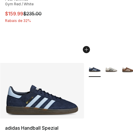
Gym Red / White
Cet article est en solde. Le prix est passé de $235.00 à
$159.99
$235.00
Rabais de 32%
Plus de couleurs disp
adidas Handball Spezial