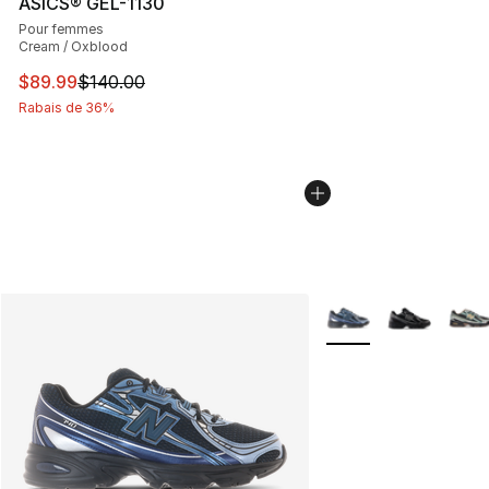
ASICS® GEL-1130
Pour femmes
Cream / Oxblood
Cet article est en solde. Le prix est passé de $140.00 à
$89.99
$140.00
Rabais de 36%
Plus de couleurs disp