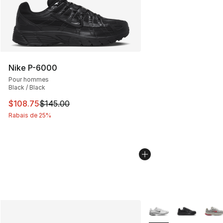
Nike P-6000
Pour hommes
Black / Black
Cet article est en solde. Le prix est passé de $145.00 à
$108.75
$145.00
Rabais de 25%
Plus de couleurs disp