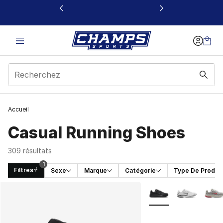
Ce lien s’ouvrira dans une nouvelle fenêtre
Accueil
Casual Running Shoes
309 résultats
1
Filtres
Sexe
Marque
Catégorie
Type De Produit
Search Results
Plus de couleurs disp