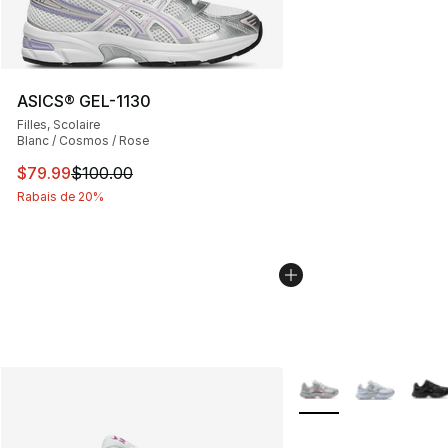
ASICS® GEL-1130
Filles, Scolaire
Blanc / Cosmos / Rose
Cet article est en solde. Le prix est passé de $100.00 à
$79.99
$100.00
Rabais de 20%
Plus de couleurs disp