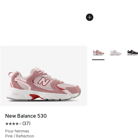
Plus de couleurs disp
New Balance 530
(
37
)
Cote moyenne du client - [4 sur 5 étoiles], 37 comment
Pour femmes
Pink / Reflection