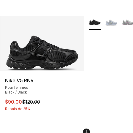
Plus de couleurs disp
Nike V5 RNR
Pour femmes
Black / Black
Cet article est en solde. Le prix est passé de $120.00 à
$90.00
$120.00
Rabais de 25%