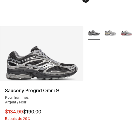
Plus de couleurs disp
Saucony Progrid Omni 9
Pour hommes
Argent / Noir
Cet article est en solde. Le prix est passé de $190.00 à
$134.99
$190.00
Rabais de 29%