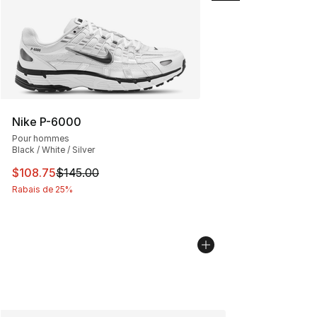
Nike P-6000
Pour hommes
Black / White / Silver
Cet article est en solde. Le prix est passé de $145.00 à
$108.75
$145.00
Rabais de 25%