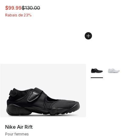
Cet article est en solde. Le prix est passé de $130.00 à
$99.99
$130.00
Rabais de 23%
Plus de couleurs disp
Nike Air Rift
Pour femmes