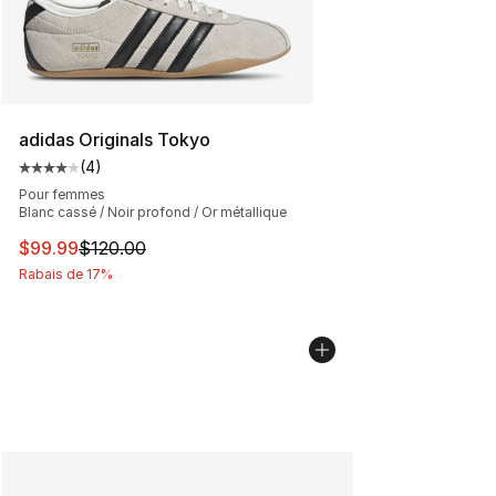
adidas Originals Tokyo
(
4
)
Cote moyenne du client - [4 sur 5 étoiles], 4 commenta
Pour femmes
Blanc cassé / Noir profond / Or métallique
Cet article est en solde. Le prix est passé de $120.00 à
$99.99
$120.00
Rabais de 17%