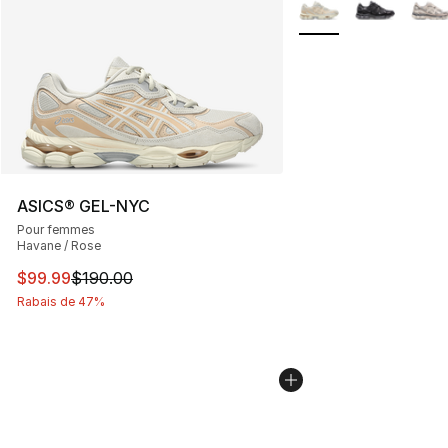
Plus de couleurs disp
ASICS® GEL-NYC
Pour femmes
Havane / Rose
Cet article est en solde. Le prix est passé de $190.00 à
$99.99
$190.00
Rabais de 47%