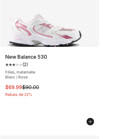
New Balance 530
(
2
)
Cote moyenne du client - [3 sur 5 étoiles], 2 commentai
Filles, maternelle
Blanc / Rose
Cet article est en solde. Le prix est passé de $90.00 à 
$69.99
$90.00
Rabais de 22%