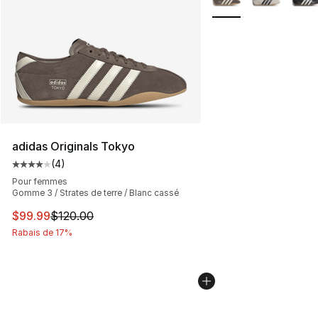
adidas Originals Tokyo
(
4
)
Cote moyenne du client - [4 sur 5 étoiles], 4 commenta
Pour femmes
Gomme 3 / Strates de terre / Blanc cassé
Cet article est en solde. Le prix est passé de $120.00 à
$99.99
$120.00
Rabais de 17%