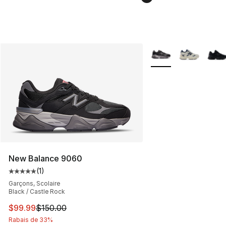
Plus de couleurs disp
New Balance 9060
(
1
)
Cote moyenne du client - [5 sur 5 étoiles], 1 commentai
Garçons, Scolaire
Black / Castle Rock
Cet article est en solde. Le prix est passé de $150.00 à
$99.99
$150.00
Rabais de 33%