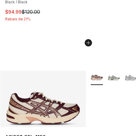
Black / Black
Cet article est en solde. Le prix est passé de $120.00 à
$94.99
$120.00
Rabais de 21%
Plus de couleurs disp