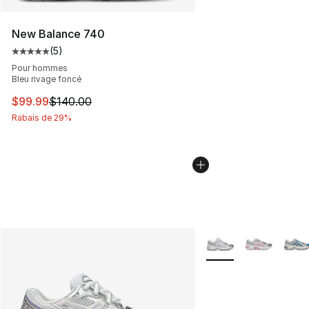
New Balance 740
(
5
)
Cote moyenne du client - [5 sur 5 étoiles], 5 commentai
Pour hommes
Bleu rivage foncé
Cet article est en solde. Le prix est passé de $140.00 à
$99.99
$140.00
Rabais de 29%
Plus de couleurs disp