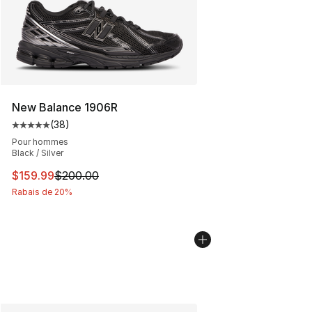
New Balance 1906R
(
38
)
Cote moyenne du client - [5 sur 5 étoiles], 38 comment
Pour hommes
Black / Silver
Cet article est en solde. Le prix est passé de $200.00 à
$159.99
$200.00
Rabais de 20%