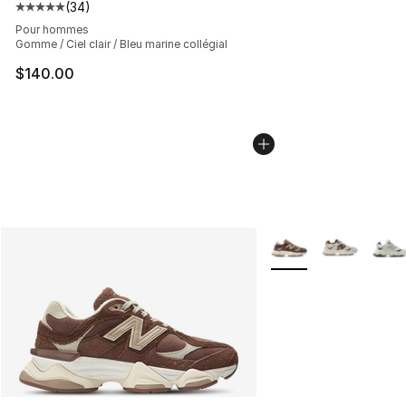
(
34
)
Cote moyenne du client - [5 sur 5 étoiles], 34 comment
Pour hommes
Gomme / Ciel clair / Bleu marine collégial
$140.00
Plus de couleurs disp