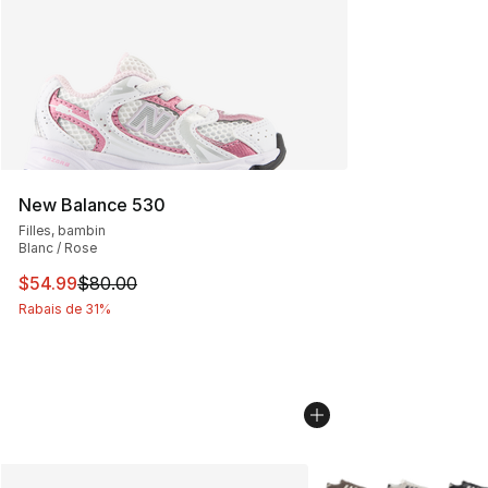
New Balance 530
Filles, bambin
Blanc / Rose
Cet article est en solde. Le prix est passé de $80.00 à 
$54.99
$80.00
Rabais de 31%
Plus de couleurs disp