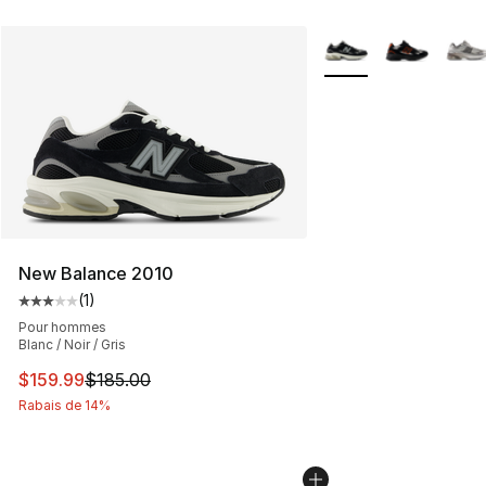
Plus de couleurs disp
New Balance 2010
(
1
)
Cote moyenne du client - [3 sur 5 étoiles], 1 commentai
Pour hommes
Blanc / Noir / Gris
Cet article est en solde. Le prix est passé de $185.00 à
$159.99
$185.00
Rabais de 14%