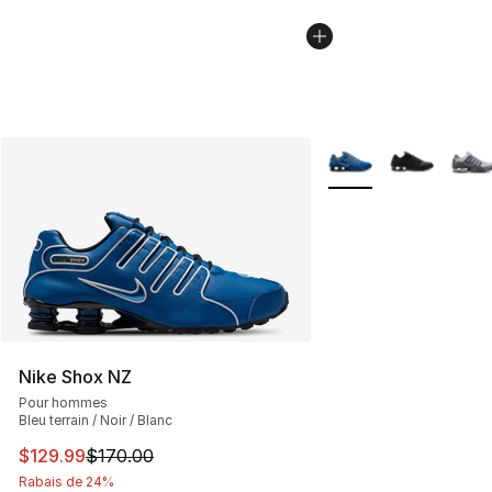
Plus de couleurs disp
Nike Shox NZ
Pour hommes
Bleu terrain / Noir / Blanc
Cet article est en solde. Le prix est passé de $170.00 à
$129.99
$170.00
Rabais de 24%