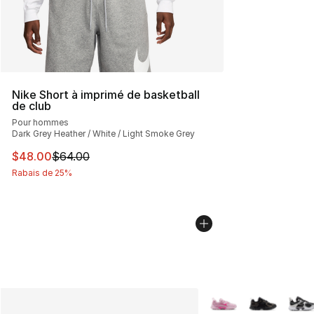
Nike Short à imprimé de basketball
de club
Pour hommes
Dark Grey Heather / White / Light Smoke Grey
Cet article est en solde. Le prix est passé de $64.00 à 
$48.00
$64.00
Rabais de 25%
Plus de couleurs disp