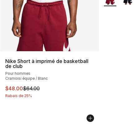
Nike Short à imprimé de basketball
de club
Pour hommes
Cramoisi équipe / Blanc
Cet article est en solde. Le prix est passé de $64.00 à 
$48.00
$64.00
Rabais de 25%