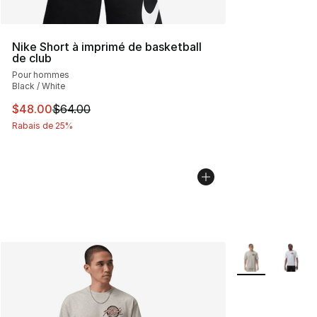
Nike Short à imprimé de basketball
de club
Pour hommes
Black / White
Cet article est en solde. Le prix est passé de $64.00 à 
$48.00
$64.00
Rabais de 25%
Plus de couleurs