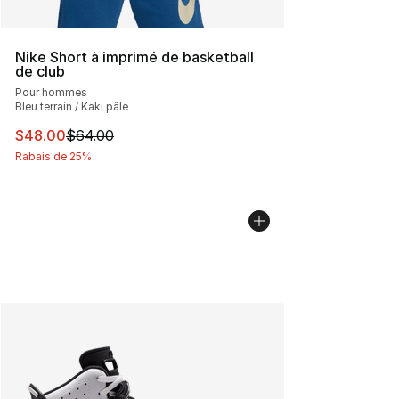
Nike Short à imprimé de basketball
de club
Pour hommes
Bleu terrain / Kaki pâle
Cet article est en solde. Le prix est passé de $64.00 à 
$48.00
$64.00
Rabais de 25%