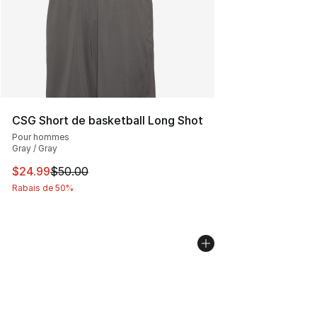
CSG Short de basketball Long Shot
Pour hommes
Gray / Gray
Cet article est en solde. Le prix est passé de $50.00 à 
$24.99
$50.00
Rabais de 50%