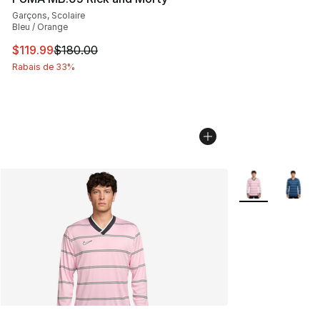
Garçons, Scolaire
Bleu / Orange
Cet article est en solde. Le prix est passé de $180.00 à 
$119.99
$180.00
Rabais de 33%
Plus de couleurs