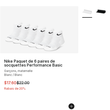
Plus de couleurs
Nike Paquet de 6 paires de
socquettes Performance Basic
Garçons, maternelle
Blanc / Blanc
Cet article est en solde. Le prix est passé de $22.00 à $
$17.60
$22.00
Rabais de 20%