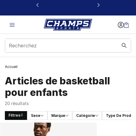
Ce lien s’ouvrira dans une nouvelle fenêtre
Accueil
Articles de basketball
pour enfants
20 résultats
Filtres
Sexe
Marque
Catégorie
Type De Produit
Search Results