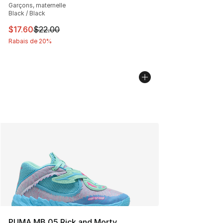
Garçons, maternelle
Black / Black
Cet article est en solde. Le prix est passé de $22.00 à $
$17.60
$22.00
Rabais de 20%
PUMA MB.05 Rick and Morty