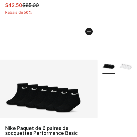
Cet article est en solde. Le prix est passé de $85.00 à 
$42.50
$85.00
Rabais de 50%
Plus de couleurs
Nike Paquet de 6 paires de
socquettes Performance Basic