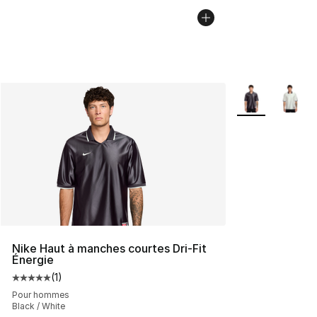
Plus de couleurs
Nike Haut à manches courtes Dri-Fit
Énergie
(
1
)
Cote moyenne du client - [5 sur 5 étoiles], 1 commentai
Pour hommes
Black / White