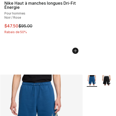
Nike Haut à manches longues Dri-Fit
Énergie
Pour hommes
Noir / Rose
Cet article est en solde. Le prix est passé de $95.00 à 
$47.50
$95.00
Rabais de 50%
Plus de couleurs