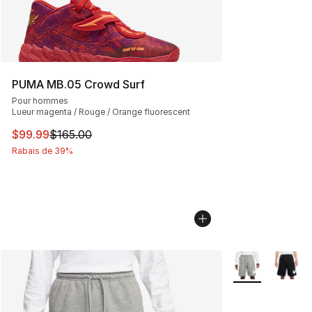
PUMA MB.05 Crowd Surf
Pour hommes
Lueur magenta / Rouge / Orange fluorescent
Cet article est en solde. Le prix est passé de $165.00 à
$99.99
$165.00
Rabais de 39%
Plus de couleurs