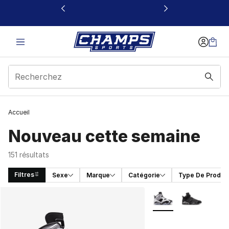
Ce lien s’ouvrira dans une nouvelle fenêtre
Accueil
Nouveau cette semaine
151 résultats
Filtres
Sexe
Marque
Catégorie
Type De Produit
Search Results
Plus de couleurs disp