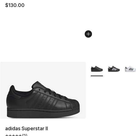
$130.00
Plus de couleurs disp
adidas Superstar II
(
2
)