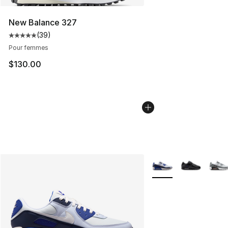
New Balance 327
(
39
)
Cote moyenne du client - [5 sur 5 étoiles], 39 comment
Pour femmes
$130.00
Plus de couleurs disp