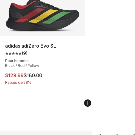
adidas adiZero Evo SL
(
9
)
Cote moyenne du client - [5 sur 5 étoiles], 9 commentai
Pour hommes
Black / Red / Yellow
Cet article est en solde. Le prix est passé de $180.00 à
$129.99
$180.00
Rabais de 28%
Plus de couleurs d