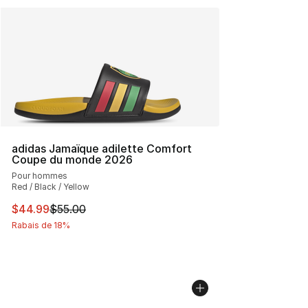
adidas Jamaïque adilette Comfort
Coupe du monde 2026
Pour hommes
Red / Black / Yellow
Cet article est en solde. Le prix est passé de $55.00 à 
$44.99
$55.00
Rabais de 18%