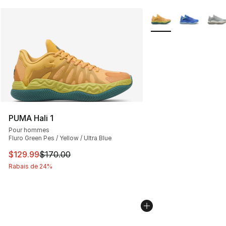
Plus de couleurs disp
PUMA Hali 1
Pour hommes
Fluro Green Pes / Yellow / Ultra Blue
Cet article est en solde. Le prix est passé de $170.00 à
$129.99
$170.00
Rabais de 24%