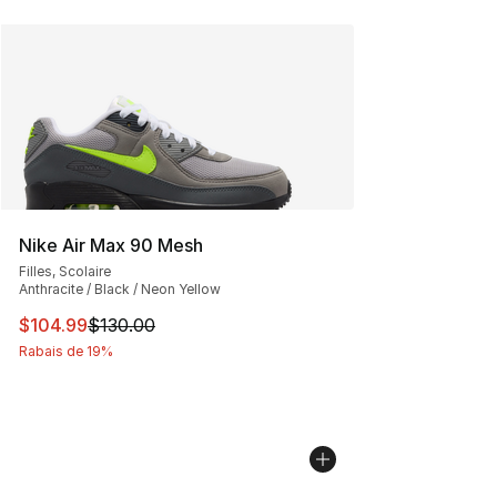
Nike Air Max 90 Mesh
Filles, Scolaire
Anthracite / Black / Neon Yellow
Cet article est en solde. Le prix est passé de $130.00 à
$104.99
$130.00
Rabais de 19%