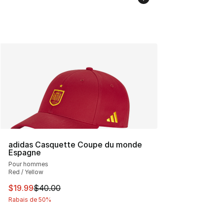
adidas Casquette Coupe du monde
Espagne
Pour hommes
Red / Yellow
Cet article est en solde. Le prix est passé de $40.00 à 
$19.99
$40.00
Rabais de 50%