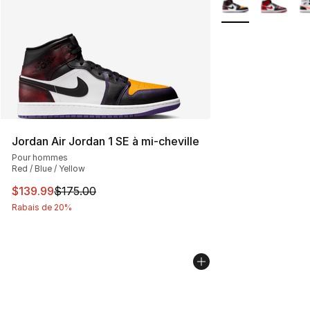
Jordan Air Jordan 1 SE à mi-cheville
Pour hommes
Red / Blue / Yellow
Cet article est en solde. Le prix est passé de $175.00 à
$139.99
$175.00
Rabais de 20%