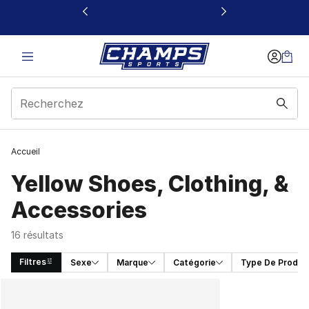
Ce lien s’ouvrira dans une nouvelle fenêtre
Accueil
Yellow Shoes, Clothing, &
Accessories
16 résultats
Filtres
Sexe
Marque
Catégorie
Type De Produit
Search Results