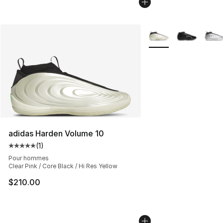
Plus de couleurs disp
adidas Harden Volume 10
(
1
)
Cote moyenne du client - [5 sur 5 étoiles], 1 commentai
Pour hommes
Clear Pink / Core Black / Hi Res Yellow
$210.00