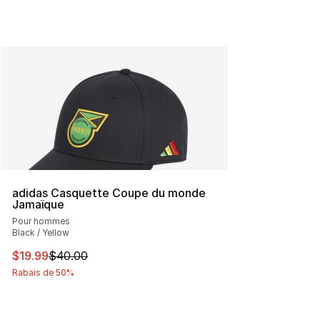
adidas Casquette Coupe du monde
Jamaïque
Pour hommes
Black / Yellow
Cet article est en solde. Le prix est passé de $40.00 à 
$19.99
$40.00
Rabais de 50%