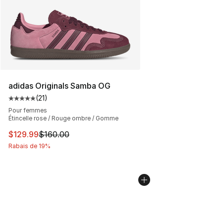
adidas Originals Samba OG
(
21
)
Cote moyenne du client - [5 sur 5 étoiles], 21 commenta
Pour femmes
Étincelle rose / Rouge ombre / Gomme
Cet article est en solde. Le prix est passé de $160.00 à
$129.99
$160.00
Rabais de 19%