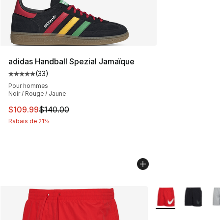
adidas Handball Spezial Jamaïque
(
33
)
Cote moyenne du client - [5 sur 5 étoiles], 33 commenta
Pour hommes
Noir / Rouge / Jaune
Cet article est en solde. Le prix est passé de $140.00 à
$109.99
$140.00
Rabais de 21%
Plus de couleurs di