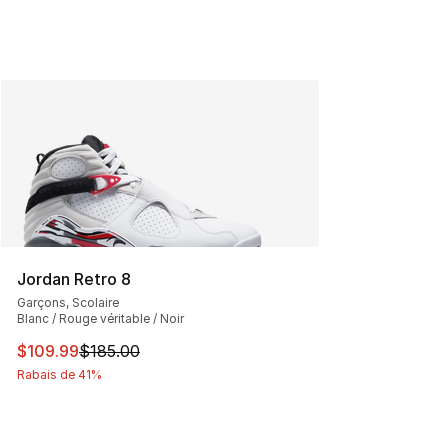
Jordan Retro 8
Garçons, Scolaire
Blanc / Rouge véritable / Noir
Cet article est en solde. Le prix est passé de $185.00 à
$109.99
$185.00
Rabais de 41%