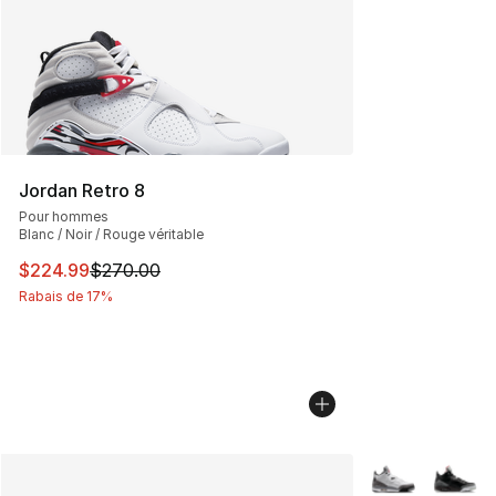
Jordan Retro 8
Pour hommes
Blanc / Noir / Rouge véritable
Cet article est en solde. Le prix est passé de $270.00 à
$224.99
$270.00
Rabais de 17%
Plus de couleurs