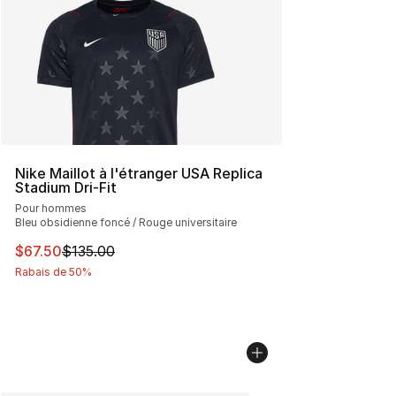
Nike Maillot à l'étranger USA Replica
Stadium Dri-Fit
Pour hommes
Bleu obsidienne foncé / Rouge universitaire
Cet article est en solde. Le prix est passé de $135.00 à 
$67.50
$135.00
Rabais de 50%