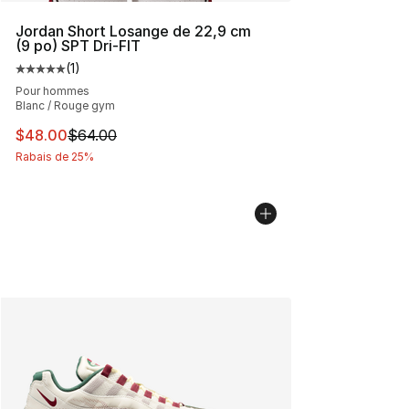
Jordan Short Losange de 22,9 cm
(9 po) SPT Dri-FIT
(
1
)
Cote moyenne du client - [5 sur 5 étoiles], 1 commentai
Pour hommes
Blanc / Rouge gym
Cet article est en solde. Le prix est passé de $64.00 à 
$48.00
$64.00
Rabais de 25%