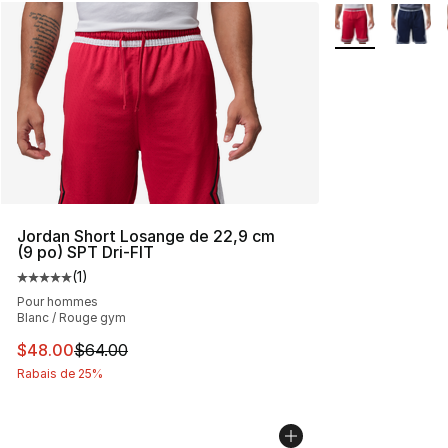
Plus de couleurs
Jordan Short Losange de 22,9 cm
(9 po) SPT Dri-FIT
(
1
)
Cote moyenne du client - [5 sur 5 étoiles], 1 commentai
Pour hommes
Blanc / Rouge gym
Cet article est en solde. Le prix est passé de $64.00 à 
$48.00
$64.00
Rabais de 25%