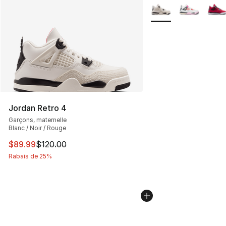
Plus de couleurs disp
Jordan Retro 4
Garçons, maternelle
Blanc / Noir / Rouge
Cet article est en solde. Le prix est passé de $120.00 à
$89.99
$120.00
Rabais de 25%