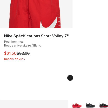
Nike Spécifications Short Volley 7"
Pour hommes
Rouge universitaire / Blanc
Cet article est en solde. Le prix est passé de $82.00 à $
$61.50
$82.00
Rabais de 25%
Plus de couleurs disp