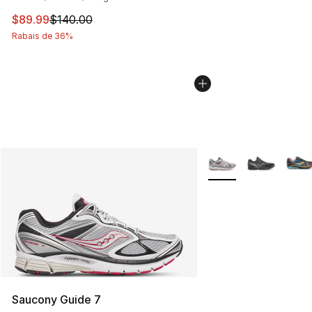
Cet article est en solde. Le prix est passé de $140.00 à
$89.99
$140.00
Rabais de 36%
Plus de couleurs disp
Saucony Guide 7