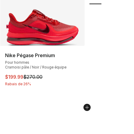
Nike Pégase Premium
Pour hommes
Cramoisi pâle / Noir / Rouge équipe
Cet article est en solde. Le prix est passé de $270.00 à
$199.99
$270.00
Rabais de 26%