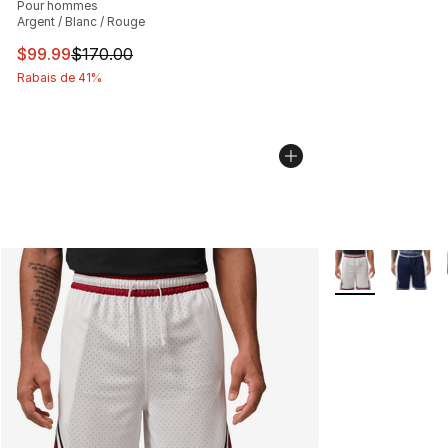
Pour hommes
Argent / Blanc / Rouge
Cet article est en solde. Le prix est passé de $170.00 à
$99.99
$170.00
Rabais de 41%
Plus de couleurs