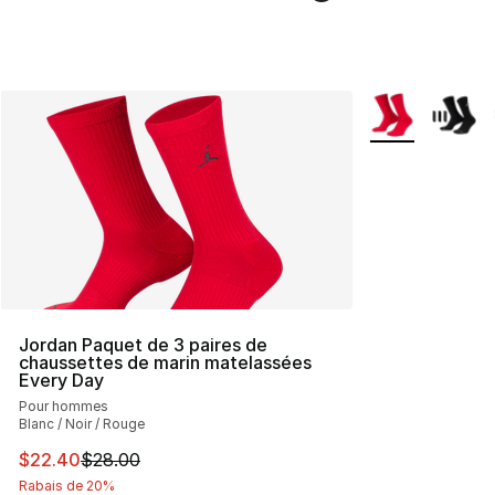
Plus de couleurs
Jordan Paquet de 3 paires de
chaussettes de marin matelassées
Every Day
Pour hommes
Blanc / Noir / Rouge
Cet article est en solde. Le prix est passé de $28.00 à 
$22.40
$28.00
Rabais de 20%