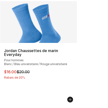
Jordan Chaussettes de marin
Everyday
Pour hommes
Blanc / Bleu universitaire / Rouge universitaire
Cet article est en solde. Le prix est passé de $20.00 à $
$16.00
$20.00
Rabais de 20%