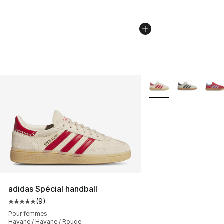
Plus de couleurs disp
adidas Spécial handball
(
9
)
Cote moyenne du client - [5 sur 5 étoiles], 9 commentai
Pour femmes
Havane / Havane / Rouge