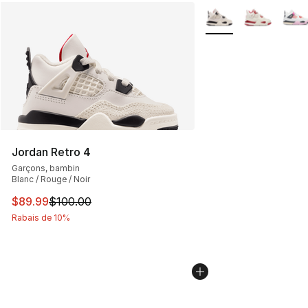
Plus de couleurs disp
Jordan Retro 4
Garçons, bambin
Blanc / Rouge / Noir
Cet article est en solde. Le prix est passé de $100.00 à
$89.99
$100.00
Rabais de 10%