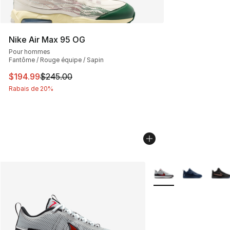
Nike Air Max 95 OG
Pour hommes
Fantôme / Rouge équipe / Sapin
Cet article est en solde. Le prix est passé de $245.00 à
$194.99
$245.00
Rabais de 20%
Plus de couleurs disp