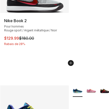
Nike Book 2
Pour hommes
Rouge sport / Argent métallique / Noir
Cet article est en solde. Le prix est passé de $180.00 à
$129.99
$180.00
Rabais de 28%
Plus de couleurs disp