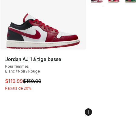
Jordan AJ 1 à tige basse
Pour femmes
Blanc / Noir / Rouge
Cet article est en solde. Le prix est passé de $150.00 à 
$119.99
$150.00
Rabais de 20%