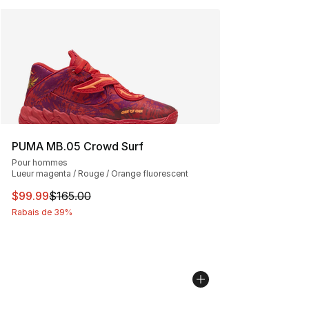
PUMA MB.05 Crowd Surf
Pour hommes
Lueur magenta / Rouge / Orange fluorescent
Cet article est en solde. Le prix est passé de $165.00 à
$99.99
$165.00
Rabais de 39%