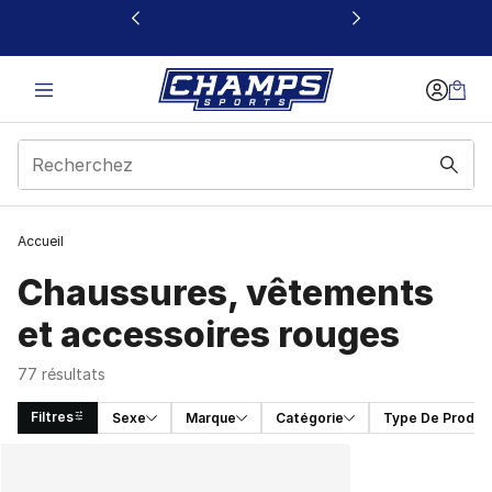
Ce lien s’ouvrira dans une nouvelle fenêtre
Accueil
Chaussures, vêtements
et accessoires rouges
77 résultats
Filtres
Sexe
Marque
Catégorie
Type De Produit
Search Results