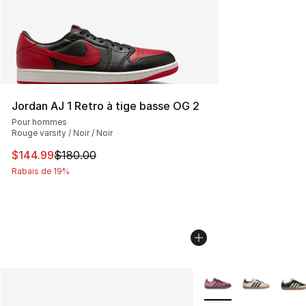
Jordan AJ 1 Retro à tige basse OG 2
Pour hommes
Rouge varsity / Noir / Noir
Cet article est en solde. Le prix est passé de $180.00 à
$144.99
$180.00
Rabais de 19%
Plus de couleurs disp