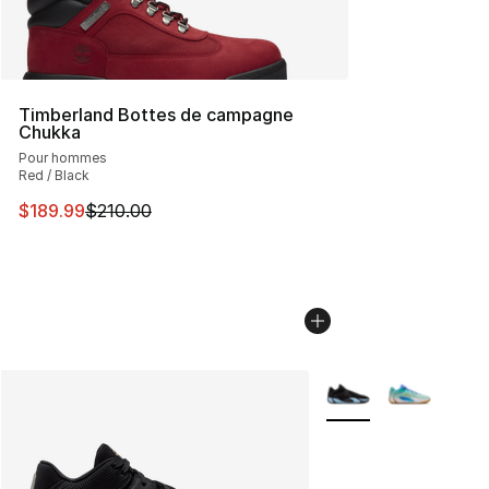
Timberland Bottes de campagne
Chukka
Pour hommes
Red / Black
Cet article est en solde. Le prix est passé de $210.00 à
$189.99
$210.00
Plus de couleurs disp