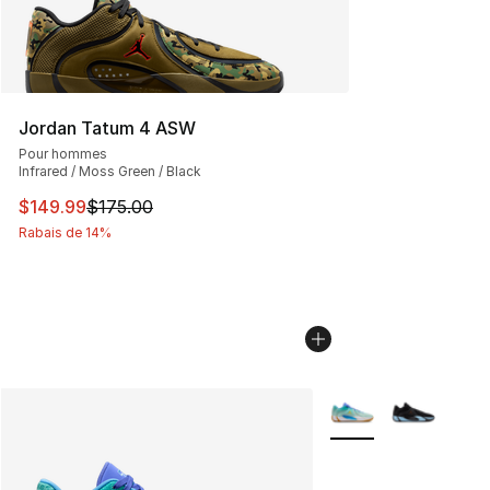
Jordan Tatum 4 ASW
Pour hommes
Infrared / Moss Green / Black
Cet article est en solde. Le prix est passé de $175.00 à
$149.99
$175.00
Rabais de 14%
Plus de couleurs disp