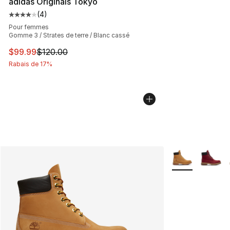
adidas Originals Tokyo
(
4
)
Cote moyenne du client - [4 sur 5 étoiles], 4 commenta
Pour femmes
Gomme 3 / Strates de terre / Blanc cassé
Cet article est en solde. Le prix est passé de $120.00 à
$99.99
$120.00
Rabais de 17%
Plus de couleurs