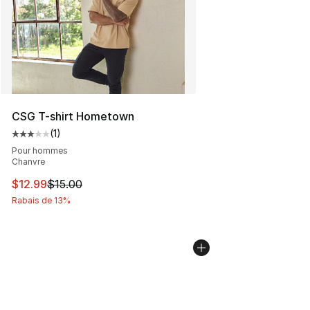
CSG T-shirt Hometown
(
1
)
Cote moyenne du client - [3 sur 5 étoiles], 1 commentai
Pour hommes
Chanvre
Cet article est en solde. Le prix est passé de $15.00 à $
$12.99
$15.00
Rabais de 13%