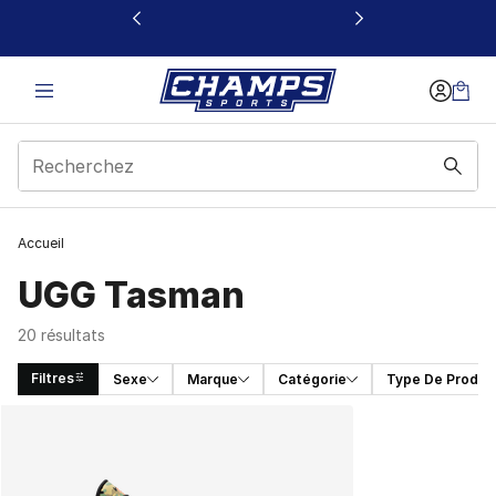
Ce lien s’ouvrira dans une nouvelle fenêtre
Accueil
UGG Tasman
20 résultats
Filtres
Sexe
Marque
Catégorie
Type De Produit
Search Results