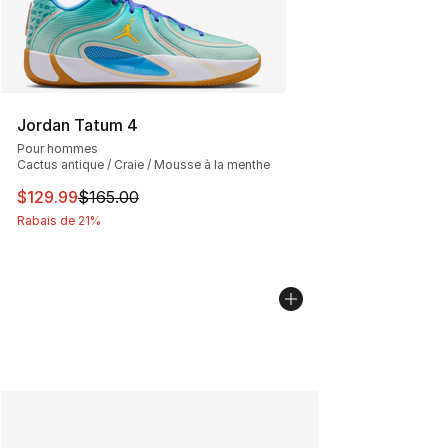
Jordan Tatum 4
Pour hommes
Cactus antique / Craie / Mousse à la menthe
Cet article est en solde. Le prix est passé de $165.00 à
$129.99
$165.00
Rabais de 21%