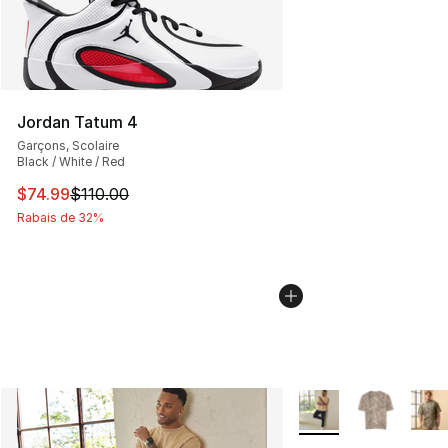
Jordan Tatum 4
Garçons, Scolaire
Black / White / Red
Cet article est en solde. Le prix est passé de $110.00 à 
$74.99
$110.00
Rabais de 32%
Plus de couleurs disp