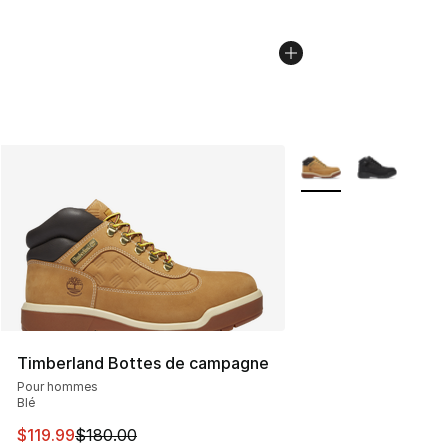
Plus de couleurs disp
Timberland Bottes de campagne
Pour hommes
Blé
Cet article est en solde. Le prix est passé de $180.00 à 
$119.99
$180.00