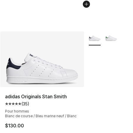
Plus de couleurs disp
adidas Originals Stan Smith
(
35
)
Cote moyenne du client - [5 sur 5 étoiles], 35 commenta
Pour hommes
Blanc de course / Bleu marine neuf / Blanc
$130.00