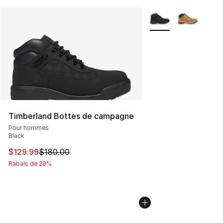
Plus de couleurs disp
Timberland Bottes de campagne
Pour hommes
Black
Cet article est en solde. Le prix est passé de $180.00 à
$129.99
$180.00
Rabais de 28%