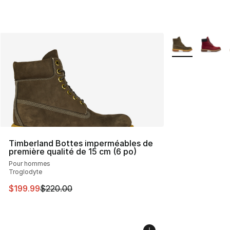
Plus de couleurs
Timberland Bottes imperméables de
première qualité de 15 cm (6 po)
Pour hommes
Troglodyte
Cet article est en solde. Le prix est passé de $220.00 à
$199.99
$220.00