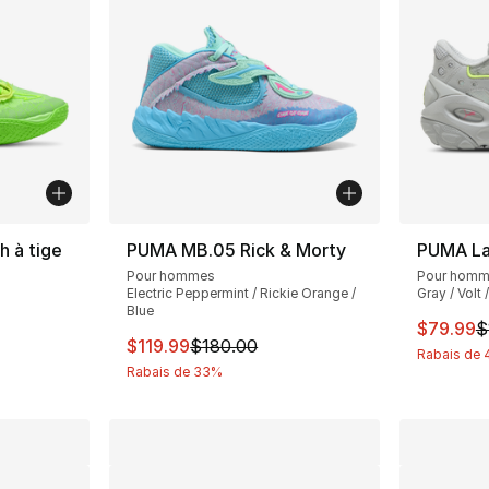
 à tige
PUMA MB.05 Rick & Morty
PUMA La
Pour hommes
Pour hom
Electric Peppermint / Rickie Orange /
Gray / Volt 
Blue
Cet arti
$79.99
$
solde. Le prix est passé de $145.00 à $114.99
Cet article est en solde. Le prix est passé
$119.99
$180.00
Rabais de
Rabais de 33%