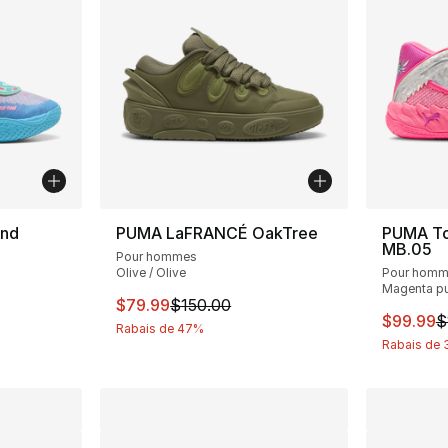
and
PUMA LaFRANCÉ OakTree
PUMA To
MB.05
Pour hommes
Olive / Olive
Pour hom
Magenta pur
Cet article est en solde. Le prix est passé
$79.99
$150.00
solde. Le prix est passé de $180.00 à $119.99
Cet arti
$99.99
$
Rabais de 47%
Rabais de