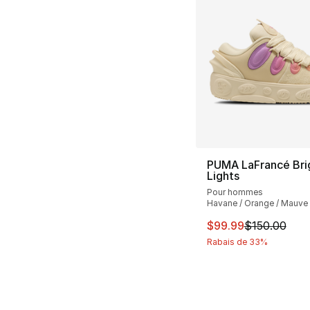
PUMA LaFrancé Bri
Lights
Pour hommes
Havane / Orange / Mauve
Cet article est en 
$99.99
$150.00
Rabais de 33%