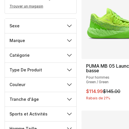
Trouver un magasin
Sexe
Marque
Catégorie
PUMA MB 05 Launch
Type De Produit
basse
Pour hommes
Green / Green
Couleur
Cet article est en 
$114.99
$145.00
Rabais de 21%
Tranche d'âge
Sports et Activités
Homme Taille