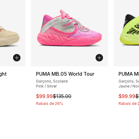
ght
PUMA MB.05 World Tour
PUMA MB
Garçons, Scolaire
Garçons, Sc
Pink / Silver
Jaune / Noi
Cet article est en solde. Le prix est passé
Cet arti
$99.99
$135.00
$99.99
$
solde. Le prix est passé de $150.00 à $99.99
Rabais de 26%
Rabais de