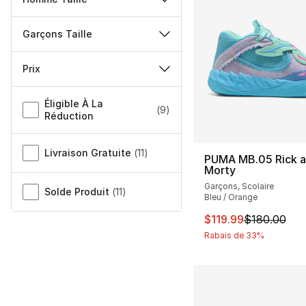
Garçons Taille
Prix
Autre
Éligible À La
(
9
)
Réduction
Livraison Gratuite
(
11
)
PUMA MB.05 Rick 
Morty
Garçons, Scolaire
Solde Produit
(
11
)
Bleu / Orange
Cet article est en 
$119.99
$180.00
Rabais de 33%