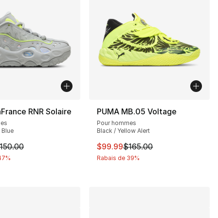
France RNR Solaire
PUMA MB.05 Voltage
mes
Pour hommes
/ Blue
Black / Yellow Alert
cle est en solde. Le prix est passé de $150.00 à $79.99
Cet article est en solde. Le pri
150.00
$99.99
$165.00
 de $180.00 à $119.99
 47%
Rabais de 39%