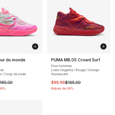
ur du monde
PUMA MB.05 Crowd Surf
Pour hommes
mes
Lueur magenta / Rouge / Orange
 / Coup de soleil
fluorescent
 de $150.00 à $79.99
cle est en solde. Le prix est passé de $165.00 à $99.99
Cet article est en solde. Le pri
165.00
$99.99
$165.00
 39%
Rabais de 39%