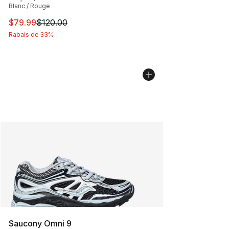
Blanc / Rouge
Cet article est en solde. Le prix est passé de $120.00 à
$79.99
$120.00
Rabais de 33%
Saucony Omni 9