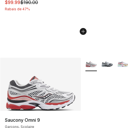
Cet article est en solde. Le prix est passé de $190.00 à
$99.99
$190.00
Rabais de 47%
Plus de couleurs disp
Saucony Omni 9
Garçons, Scolaire