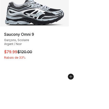
Saucony Omni 9
Garçons, Scolaire
Argent / Noir
Cet article est en solde. Le prix est passé de $120.00 à
$79.99
$120.00
Rabais de 33%