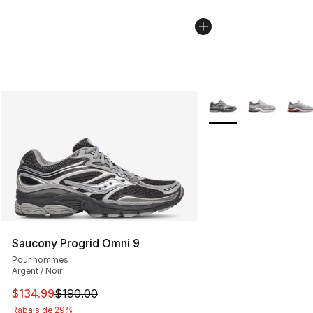
Plus de couleurs disp
Saucony Progrid Omni 9
Pour hommes
Argent / Noir
Cet article est en solde. Le prix est passé de $190.00 à
$134.99
$190.00
Rabais de 29%