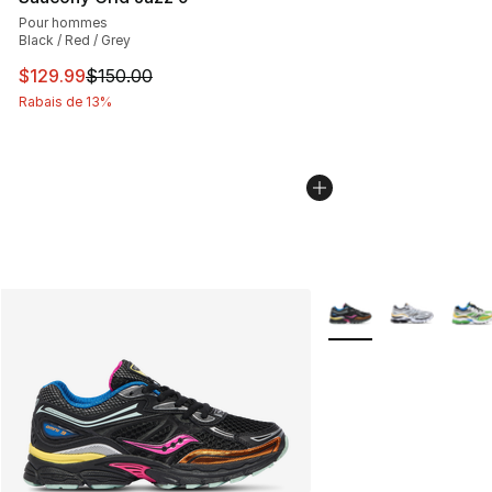
Pour hommes
Black / Red / Grey
Cet article est en solde. Le prix est passé de $150.00 à
$129.99
$150.00
Rabais de 13%
Plus de couleurs disp