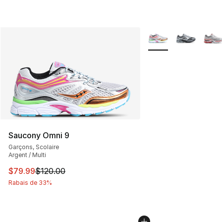
Plus de couleurs disp
Saucony Omni 9
Garçons, Scolaire
Argent / Multi
Cet article est en solde. Le prix est passé de $120.00 à
$79.99
$120.00
Rabais de 33%