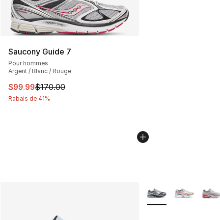
Saucony Guide 7
Pour hommes
Argent / Blanc / Rouge
Cet article est en solde. Le prix est passé de $170.00 à
$99.99
$170.00
Rabais de 41%
Plus de couleurs disp