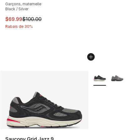
Garçons, maternelle
Black / Silver
Cet article est en solde. Le prix est passé de $100.00 à
$69.99
$100.00
Rabais de 30%
Plus de couleurs disp
Saucony Grid Jazz 9