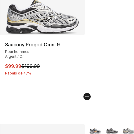
Saucony Progrid Omni 9
Pour hommes
Argent / Or
Cet article est en solde. Le prix est passé de $190.00 à
$99.99
$190.00
Rabais de 47%
Plus de couleurs disp