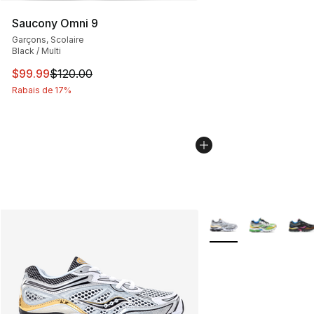
Saucony Omni 9
Garçons, Scolaire
Black / Multi
Cet article est en solde. Le prix est passé de $120.00 à
$99.99
$120.00
Rabais de 17%
Plus de couleurs disp