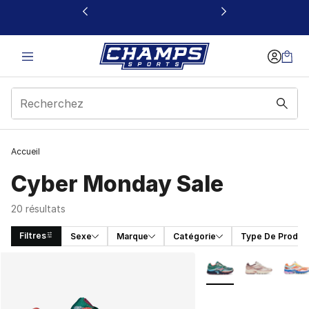
Ce lien s’ouvrira dans une nouvelle fenêtre
Accueil
Cyber Monday Sale
20 résultats
Filtres
Sexe
Marque
Catégorie
Type De Produit
Search Results
Plus de couleurs disp