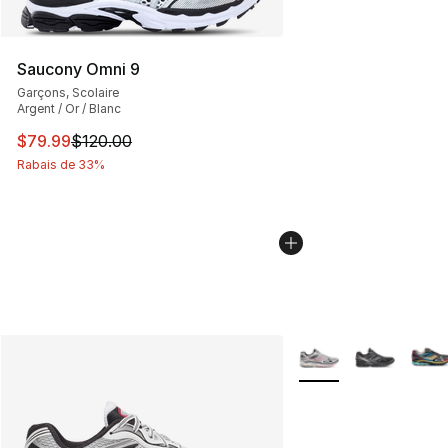
Saucony Omni 9
Garçons, Scolaire
Argent / Or / Blanc
Cet article est en solde. Le prix est passé de $120.00 à
$79.99
$120.00
Rabais de 33%
Plus de couleurs disp