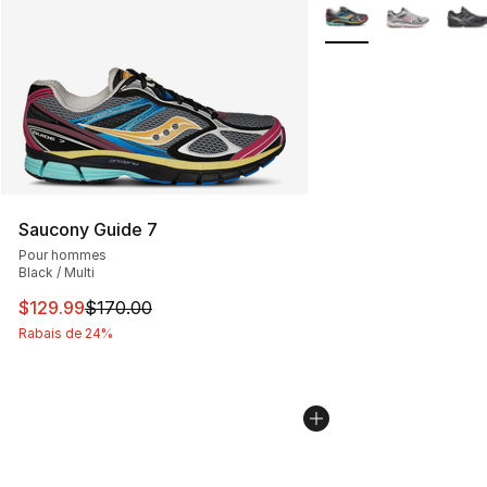
Plus de couleurs disp
Saucony Guide 7
Pour hommes
Black / Multi
Cet article est en solde. Le prix est passé de $170.00 à
$129.99
$170.00
Rabais de 24%