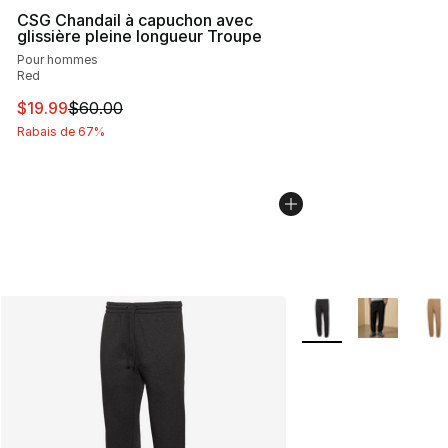
CSG Chandail à capuchon avec
glissière pleine longueur Troupe
Pour hommes
Red
Cet article est en solde. Le prix est passé de $60.00 à 
$19.99
$60.00
Rabais de 67%
Plus de couleurs disp