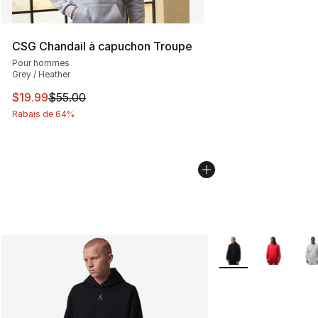
CSG Chandail à capuchon Troupe
Pour hommes
Grey / Heather
Cet article est en solde. Le prix est passé de $55.00 à $
$19.99
$55.00
Rabais de 64%
Plus de couleurs dis