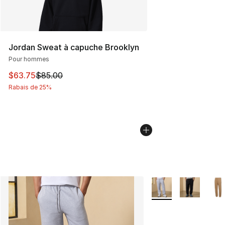
Jordan Sweat à capuche Brooklyn
Pour hommes
Cet article est en solde. Le prix est passé de $85.00 à 
$63.75
$85.00
Rabais de 25%
Plus de couleurs disp