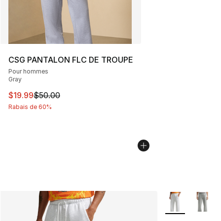
CSG PANTALON FLC DE TROUPE
Pour hommes
Gray
Cet article est en solde. Le prix est passé de $50.00 à 
$19.99
$50.00
Rabais de 60%
Plus de couleurs