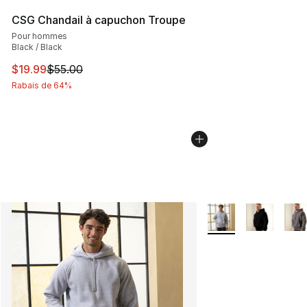
CSG Chandail à capuchon Troupe
Pour hommes
Black / Black
Cet article est en solde. Le prix est passé de $55.00 à $
$19.99
$55.00
Rabais de 64%
Plus de couleurs dis