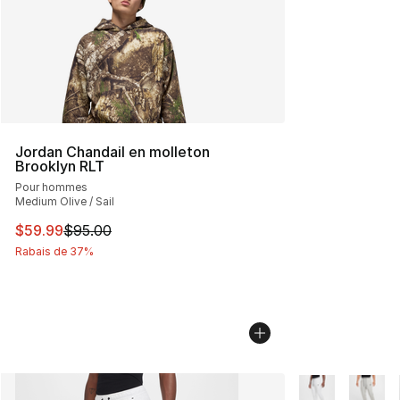
Jordan Chandail en molleton
Brooklyn RLT
Pour hommes
Medium Olive / Sail
Cet article est en solde. Le prix est passé de $95.00 à 
$59.99
$95.00
Rabais de 37%
Plus de couleurs