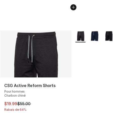
Plus de couleurs disp
CSG Active Reform Shorts
Pour hommes
Charbon chiné
Cet article est en solde. Le prix est passé de $55.00 à $
$19.99
$55.00
Rabais de 64%