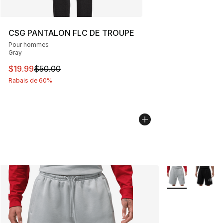
CSG PANTALON FLC DE TROUPE
Pour hommes
Gray
Cet article est en solde. Le prix est passé de $50.00 à 
$19.99
$50.00
Rabais de 60%
Plus de couleurs