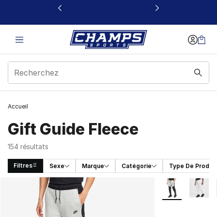
Ce lien s’ouvrira dans une nouvelle fenêtre
Accueil
Gift Guide Fleece
154 résultats
Filtres
Sexe
Marque
Catégorie
Type De Produit
Search Results
Plus de couleurs