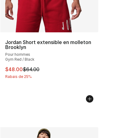
Jordan Short extensible en molleton
Brooklyn
Pour hommes
Gym Red / Black
Cet article est en solde. Le prix est passé de $64.00 à 
$48.00
$64.00
Rabais de 25%