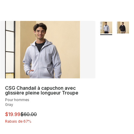
Plus de couleurs
CSG Chandail à capuchon avec
glissière pleine longueur Troupe
Pour hommes
Gray
Cet article est en solde. Le prix est passé de $60.00 à 
$19.99
$60.00
Rabais de 67%