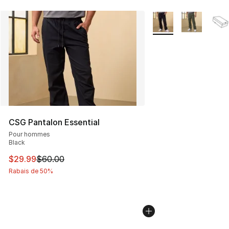
Plus de couleurs disp
CSG Pantalon Essential
Pour hommes
Black
Cet article est en solde. Le prix est passé de $60.00 à 
$29.99
$60.00
Rabais de 50%