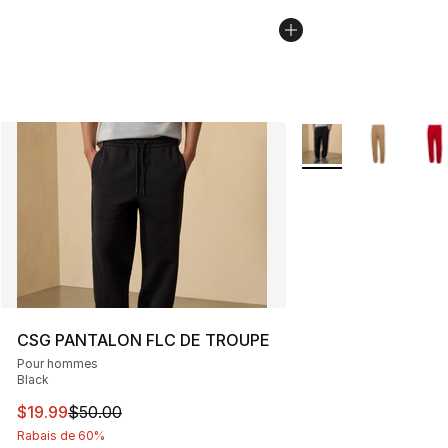
Plus de couleurs disp
CSG PANTALON FLC DE TROUPE
Pour hommes
Black
Cet article est en solde. Le prix est passé de $50.00 à 
$19.99
$50.00
Rabais de 60%