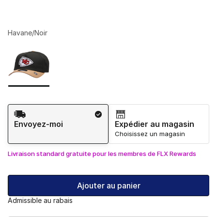
Havane/Noir
Veuillez sélectionner un modèle
*
Page 1 de 1 affichant 1 à 1 de 1 couleurs.
Méthode d’expédition
Envoyez-moi
Expédier au magasin
Choisissez un magasin
Livraison standard gratuite pour les membres de FLX Rewards
Ajouter au panier
Admissible au rabais