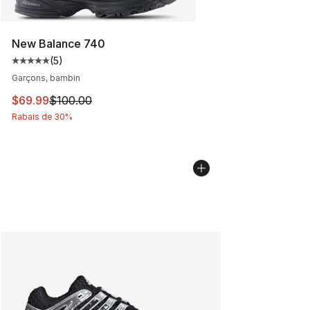
New Balance 740
(
5
)
Cote moyenne du client - [5 sur 5 étoiles], 5 commentai
Garçons, bambin
Cet article est en solde. Le prix est passé de $100.00 à
$69.99
$100.00
Rabais de 30%