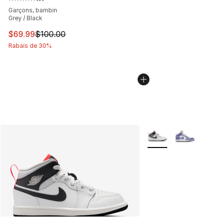
Cote moyenne du client - [5 sur 5 étoiles], 5 commentai
Garçons, bambin
Grey / Black
Cet article est en solde. Le prix est passé de $100.00 à
$69.99
$100.00
Rabais de 30%
Plus de couleurs disp