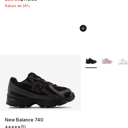
Rabais de 36%
Plus de couleurs disp
New Balance 740
(
5
)